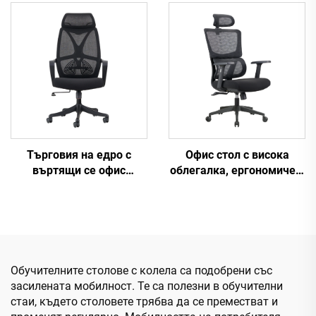
Boss Mesh Staff Task
регулируеми офисни
Ергономично
столове с ергономична
компютърно бюро
мрежа Удобни столове
Мрежест офис стол
за компютърни бюра за
офис
Търговия на едро с
Офис стол с висока
въртящи се офис
облегалка, ергономичен,
столове за шефове,
въртящ се, регулируем,
домашни задачи, с
цветен, изработен от PP
висока облегалка,
материал, за
конференции, персонал,
конференции, шефски и
мрежести офис столове,
секретарски стол от
повдигащи
Китай
Обучителните столове с колела са подобрени със
промоционални столове
засилената мобилност. Те са полезни в обучителни
стаи, където столовете трябва да се преместват и