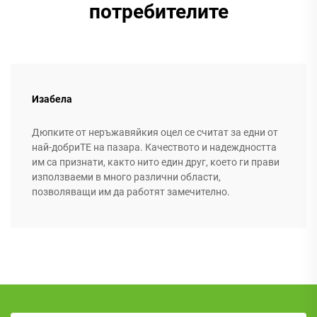
потребителите
Изабела
Дюпките от неръжавяйкия оцел се считат за едни от
най-добриТЕ на пазара. Качеството и надеждността
им са признати, както нито един друг, което ги прави
използваеми в много различни области,
позволяващи им да работят замечително.