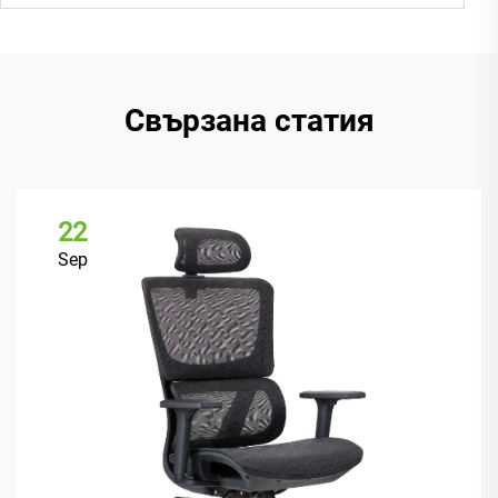
Свързана статия
22
Sep