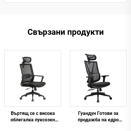
Свързани продукти
Въртящ се с висока
Гуандун Готови за
облегалка луксозен
продажба на едро
черен офис стол Manager
високообхватни и