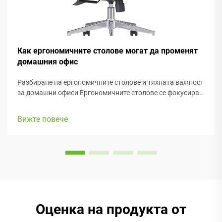
Как ергономичните столове могат да променят
домашния офис
Разбиране на ергономичните столове и тяхната важност
за домашни офиси Ергономичните столове се фокусират
основно върху поддържането на удобството на хората
докато работят, с много регулируеми елементи, които
Вижте повече
съответстват на различни телосложения и
предпочитания. Повечето модели са с...
Оценка на продукта от