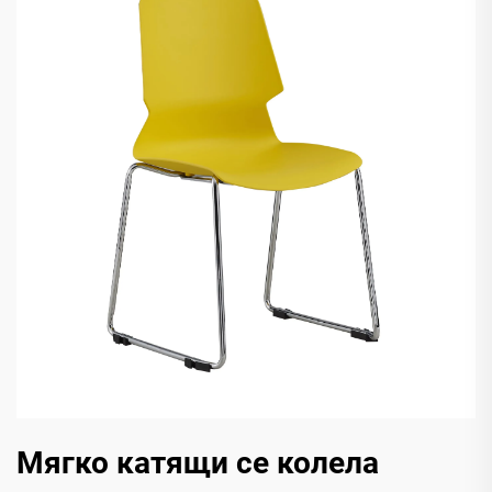
Мягко катящи се колела