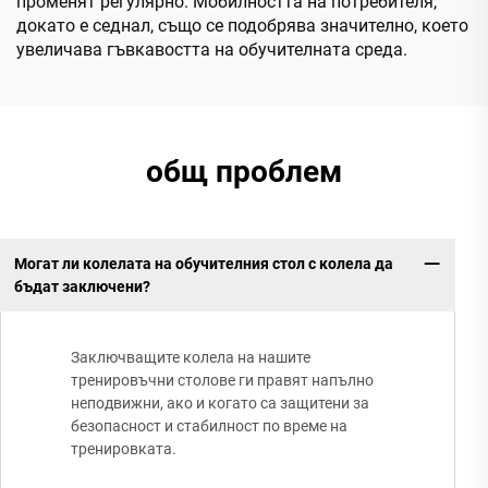
променят регулярно. Мобилността на потребителя,
докато е седнал, също се подобрява значително, което
увеличава гъвкавостта на обучителната среда.
общ проблем
Могат ли колелата на обучителния стол с колела да
бъдат заключени?
Заключващите колела на нашите
тренировъчни столове ги правят напълно
неподвижни, ако и когато са защитени за
безопасност и стабилност по време на
тренировката.