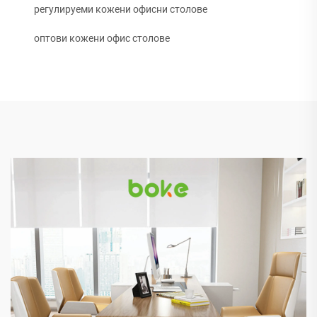
регулируеми кожени офисни столове
оптови кожени офис столове