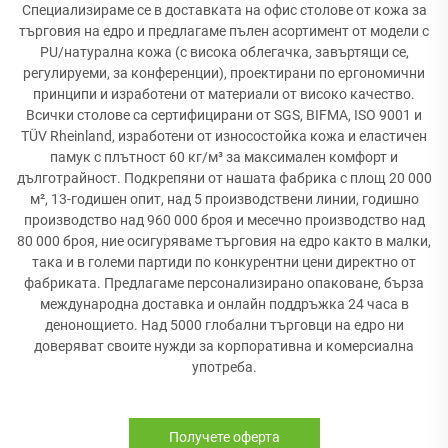
Специализираме се в доставката на офис столове от кожа за
търговия на едро и предлагаме пълен асортимент от модели с
PU/натурална кожа (с висока облегачка, завъртящи се,
регулируеми, за конференции), проектирани по ергономични
принципи и изработени от материали от високо качество.
Всички столове са сертифицирани от SGS, BIFMA, ISO 9001 и
TÜV Rheinland, изработени от износостойка кожа и еластичен
памук с плътност 60 кг/м³ за максимален комфорт и
дълготрайност. Подкрепяни от нашата фабрика с площ 20 000
м², 13-годишен опит, над 5 производствени линии, годишно
производство над 960 000 броя и месечно производство над
80 000 броя, ние осигуряваме търговия на едро както в малки,
така и в големи партиди по конкурентни цени директно от
фабриката. Предлагаме персонализирано опаковане, бърза
международна доставка и онлайн поддръжка 24 часа в
денонощието. Над 5000 глобални търговци на едро ни
доверяват своите нужди за корпоративна и комерсиална
употреба.
Получете оферта