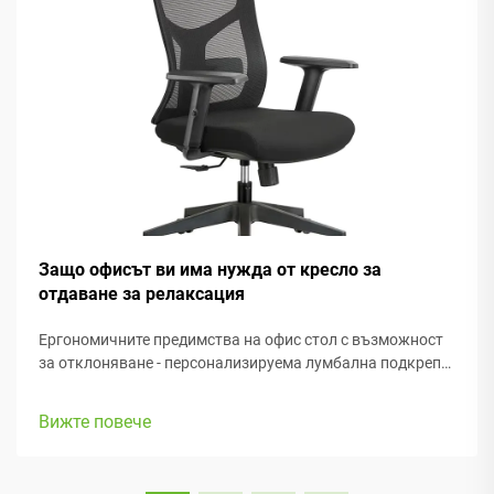
Защо офисът ви има нужда от кресло за
отдаване за релаксация
Ергономичните предимства на офис стол с възможност
за отклоняване - персонализируема лумбална подкрепа
за поддържане на гръбначния стълб. Добрата лумбална
подкрепа помага за запазване на естествената извивка
Вижте повече
на гръбнака, което предотвратява честите болки и
натягания в гърба. Много офис стол...