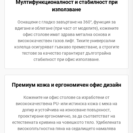
Мултифункционалност и стабилност при
използване
Оснащени с гладко завъртане на 360°, функция за
вдигане и облегане (при част от моделите), кожените
офис столове имат здрава метална основа и
висококачествен газов лифт. Тихите универсални
колелца осигуряват гъвкаво преместване, а строгите
тестове за качество гарантират дълготрайна
стабилност при офис използване.
Премиум кожа и ергономичен офис дизайн
Кожените ни офис столове са изработени от
висококачествена PU- или истинска кожа с мека на
допир и устойчива на износване повърхност,
проектирани ергономично, за да съответстват на
естествената кривина на човешкото тяло. Удебелената
високоплътностна пяна на седалището намалява