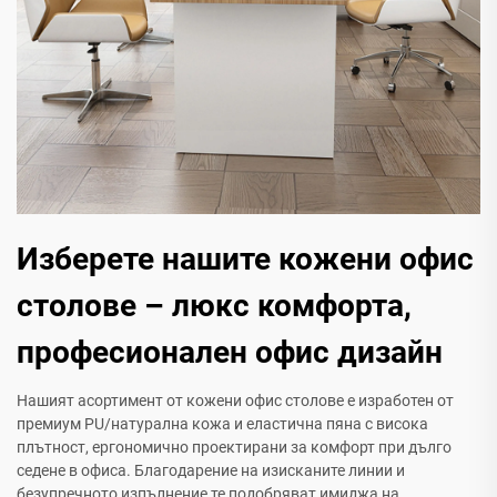
Изберете нашите кожени офис
столове – люкс комфорта,
професионален офис дизайн
Нашият асортимент от кожени офис столове е изработен от
премиум PU/натурална кожа и еластична пяна с висока
плътност, ергономично проектирани за комфорт при дълго
седене в офиса. Благодарение на изисканите линии и
безупречното изпълнение те подобряват имиджа на