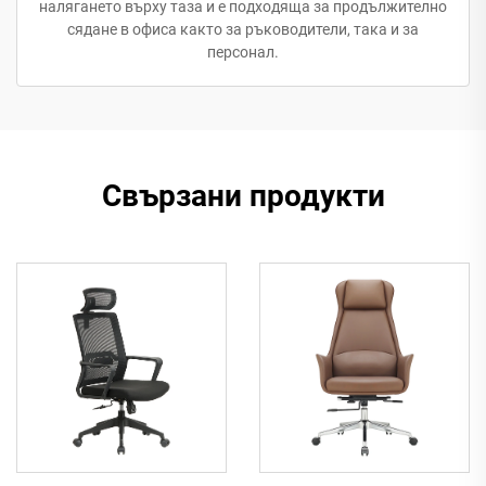
налягането върху таза и е подходяща за продължително
сядане в офиса както за ръководители, така и за
персонал.
Свързани продукти