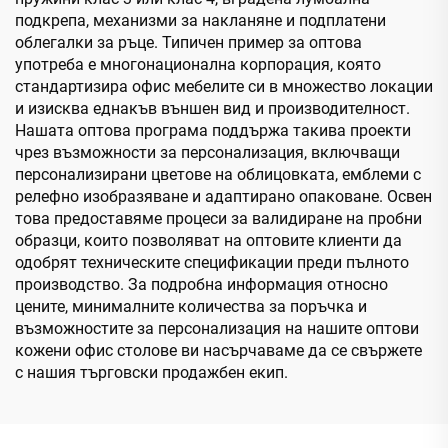
подкрепа, механизми за накланяне и подплатени
облегалки за ръце. Типичен пример за оптова
употреба е многонационална корпорация, която
стандартизира офис мебелите си в множество локации
и изисква еднакъв външен вид и производителност.
Нашата оптова програма поддържа такива проекти
чрез възможности за персонализация, включващи
персонализирани цветове на облицовката, емблеми с
релефно изобразяване и адаптирано опаковане. Освен
това предоставяме процеси за валидиране на пробни
образци, които позволяват на оптовите клиенти да
одобрят техническите спецификации преди пълното
производство. За подробна информация относно
цените, минималните количества за поръчка и
възможностите за персонализация на нашите оптови
кожени офис столове ви насърчаваме да се свържете
с нашия търговски продажбен екип.