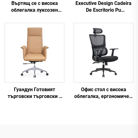
Въртящ се с висока
Executive Design Cadeira
облегалка луксозен
De Escritorio Pu
черен офис стол Manager
Ергономични дървени
Boss Mesh Staff Task
кожени офис столове
Ергономично
Boss Manager Офис бюро
компютърно бюро
и комплект столове
Мрежест офис стол
Гуандун Готовият
Офис стол с висока
търговски търговски с
облегалка, ергономичен,
висок гръб Удобни
въртящ се, регулируем,
шефски стол Луксозни
цветен, изработен от PP
изпълнителни кожни
материал, за
офисни столове
конференции, шефски и
секретарски стол от
Китай