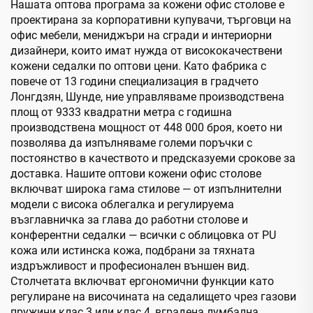
Нашата оптова програма за кожени офис столове е
проектирана за корпоративни купувачи, търговци на
офис мебели, мениджъри на сгради и интериорни
дизайнери, които имат нужда от висококачествени
кожени седалки по оптови цени. Като фабрика с
повече от 13 години специализация в градчето
Лонгдзян, Шунде, ние управляваме производствена
площ от 9333 квадратни метра с годишна
производствена мощност от 448 000 броя, което ни
позволява да изпълняваме големи поръчки с
постоянство в качеството и предсказуеми срокове за
доставка. Нашите оптови кожени офис столове
включват широка гама стилове — от изпълнителни
модели с висока облегалка и регулируема
възглавничка за глава до работни столове и
конферентни седалки — всички с облицовка от PU
кожа или истинска кожа, подбрани за тяхната
издръжливост и професионален външен вид.
Столчетата включват ергономични функции като
регулиране на височината на седалището чрез газови
пружини клас 3 или клас 4, вградена лумбална