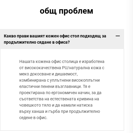
общ проблем
Какво прави вашият кожен офис стол подходящ за
продължително сядане в офиса?
Нашата кожена офис столица е изработена
от висококачествена PU/натурална кожа с
меко докосване и дишаемост,
комбинирана с уплътнени високоплътни
еластични пенени възглавници. Тя е
проектирана по ергономичен начин, за да
съответства на естествената кривина на
човешкото тяло и да намали натиска
върху ханша и гърба при продължително
седене в офис.