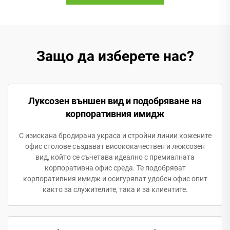
Защо да изберете нас?
Луксозен външен вид и подобряване на
корпоративния имидж
С изискана бродирана украса и стройни линии кожените
офис столове създават висококачествен и люксозен
вид, който се съчетава идеално с премиалната
корпоративна офис среда. Те подобряват
корпоративния имидж и осигуряват удобен офис опит
както за служителите, така и за клиентите.