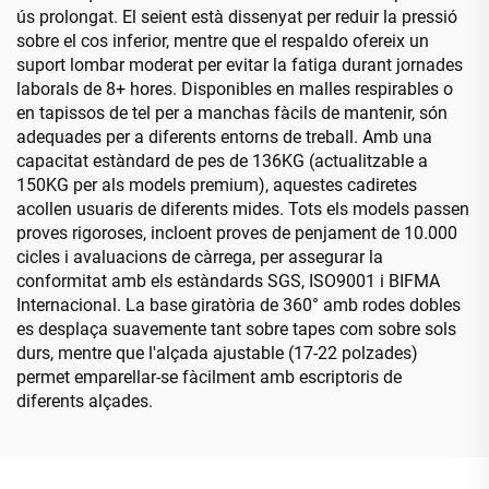
ús prolongat. El seient està dissenyat per reduir la pressió
sobre el cos inferior, mentre que el respaldo ofereix un
suport lombar moderat per evitar la fatiga durant jornades
laborals de 8+ hores. Disponibles en malles respirables o
en tapissos de tel per a manchas fàcils de mantenir, són
adequades per a diferents entorns de treball. Amb una
capacitat estàndard de pes de 136KG (actualitzable a
150KG per als models premium), aquestes cadiretes
acollen usuaris de diferents mides. Tots els models passen
proves rigoroses, incloent proves de penjament de 10.000
cicles i avaluacions de càrrega, per assegurar la
conformitat amb els estàndards SGS, ISO9001 i BIFMA
Internacional. La base giratòria de 360° amb rodes dobles
es desplaça suavemente tant sobre tapes com sobre sols
durs, mentre que l'alçada ajustable (17-22 polzades)
permet emparellar-se fàcilment amb escriptoris de
diferents alçades.