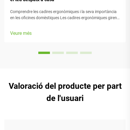
Comprendre les cadires ergonòmiques i la seva importància
en les oficines domèstiques Les cadires ergonòmiques giren
principalment al voltant del confort de la persona mentre
treballa, amb moltes parts ajustables que s'adapten a
Veure més
diferents tipus de cos i preferències. La majoria de models
disposen de...
Valoració del producte per part
de l'usuari