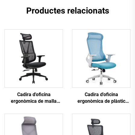
Productes relacionats
Cadira d'oficina
Cadira d'oficina
ergonòmica de plàstic
ergonòmica de malla
amb disseny de malla
ajustable amb respatller
giratòria de alta qualitat,
alt a l'engròs de
venda calenta, cadira per
Guangdong, còmoda per a
a gerents
l'escriptori