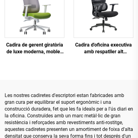
Cadira de gerent giratòria
Cadira d'oficina executiva
de luxe moderna, mobles
amb respatller alt
d'oficina a l'engròs, cadira
Ergonòmica Giratòria
ergonòmica de malla
Ajustable Colorida
d'alçada ajustable
Material PP Cadira de
Conferència de Cap
Secretari de la Xina
Les nostres cadiretes d'escriptori estan fabricades amb
gran cura per equilibrar el suport ergonòmic i una
construcció duradera, fet que les fa ideals per a l'ús diari en
la oficina. Construïdes amb un marc metàl·lic de gran
resistència i reforçades amb revestiments anti-rostitge,
aquestes cadiretes presenten un amortiment de foixa d'alta
densitat que conserva la seva forma fins i tot després d'un