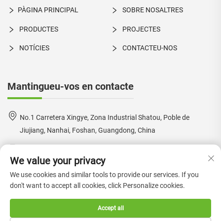
PÀGINA PRINCIPAL
SOBRE NOSALTRES
PRODUCTES
PROJECTES
NOTÍCIES
CONTACTEU-NOS
Mantingueu-vos en contacte
No.1 Carretera Xingye, Zona Industrial Shatou, Poble de
Jiujiang, Nanhai, Foshan, Guangdong, China
+86-18924550960
We value your privacy
[email protected]
We use cookies and similar tools to provide our services. If you
don't want to accept all cookies, click Personalize cookies.
Accept all
Drets d'autor © 2024 per a Foshan Boke Furniture Co., Ltd. —