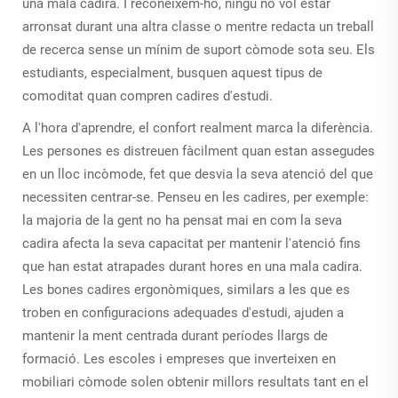
una mala cadira. I reconeixem-ho, ningú no vol estar
arronsat durant una altra classe o mentre redacta un treball
de recerca sense un mínim de suport còmode sota seu. Els
estudiants, especialment, busquen aquest tipus de
comoditat quan compren cadires d'estudi.
A l'hora d'aprendre, el confort realment marca la diferència.
Les persones es distreuen fàcilment quan estan assegudes
en un lloc incòmode, fet que desvia la seva atenció del que
necessiten centrar-se. Penseu en les cadires, per exemple:
la majoria de la gent no ha pensat mai en com la seva
cadira afecta la seva capacitat per mantenir l'atenció fins
que han estat atrapades durant hores en una mala cadira.
Les bones cadires ergonòmiques, similars a les que es
troben en configuracions adequades d'estudi, ajuden a
mantenir la ment centrada durant períodes llargs de
formació. Les escoles i empreses que inverteixen en
mobiliari còmode solen obtenir millors resultats tant en el