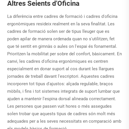
Altres Seients d'Oficina
La diferència entre cadires de formació i cadires d'oficina
ergonòmiques resideix realment en la seva finalitat. Les
cadires de formació solen ser de tipus lleuger que es
poden apilar de manera ordenada quan no s'utilitzen, fet
que té sentit en gimnàs o aules on l'espai és fonamental.
Prioritzen la mobilitat per sobre del confort, bàsicament. En
canvi, les cadires d'oficina ergonòmiques es centren
especialment en donar suport al cos durant les llargues
jornades de treball davant l'escriptori. Aquestes cadires
incorporen tot tipus d'ajustos: alçada regulable, braços
mòbils, i fins i tot sistemes integrats de suport lumbar que
ajuden a mantenir l'espina dorsal alineada correctament.
Les persones que passen vuit hores o més assegudes
solen trobar que aquests tipus de cadires són molt més
adequades per a les seves necessitats en comparació amb
els models bàsics de formació.