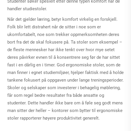
Studenter søker spesielt etter denne typen komfort når de
handler studiestoler.
Når det gjelder læring, betyr komfort virkelig en forskjell.
Folk blir lett distrahert når de sitter i noe som er
ukomfortabelt, noe som trekker oppmerksomheten deres
bort fra det de skal fokusere på. Ta stoler som eksempel –
de fleste mennesker har ikke tenkt over hvor mye setet
deres påvirker evnen til å konsentrere seg før de har sittet
fast i en dårlig en i timer. God ergonomiske stoler, som de
man finner i egnet studiemiljøer, hjelper faktisk med å holde
tankene fokusert på oppgaven under lange treningsperioder.
Skoler og selskaper som investerer i behagelig møblering,
får som regel bedre resultater fra både ansatte og
studenter. Dette handler ikke bare om å føle seg godt mens
man sitter der heller – kontorer som bytter til ergonomiske
stoler rapporterer høyere produktivitet generelt.