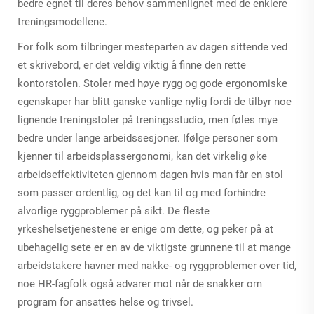
bedre egnet til deres behov sammenlignet med de enklere
treningsmodellene.
For folk som tilbringer mesteparten av dagen sittende ved
et skrivebord, er det veldig viktig å finne den rette
kontorstolen. Stoler med høye rygg og gode ergonomiske
egenskaper har blitt ganske vanlige nylig fordi de tilbyr noe
lignende treningstoler på treningsstudio, men føles mye
bedre under lange arbeidssesjoner. Ifølge personer som
kjenner til arbeidsplassergonomi, kan det virkelig øke
arbeidseffektiviteten gjennom dagen hvis man får en stol
som passer ordentlig, og det kan til og med forhindre
alvorlige ryggproblemer på sikt. De fleste
yrkeshelsetjenestene er enige om dette, og peker på at
ubehagelig sete er en av de viktigste grunnene til at mange
arbeidstakere havner med nakke- og ryggproblemer over tid,
noe HR-fagfolk også advarer mot når de snakker om
program for ansattes helse og trivsel.