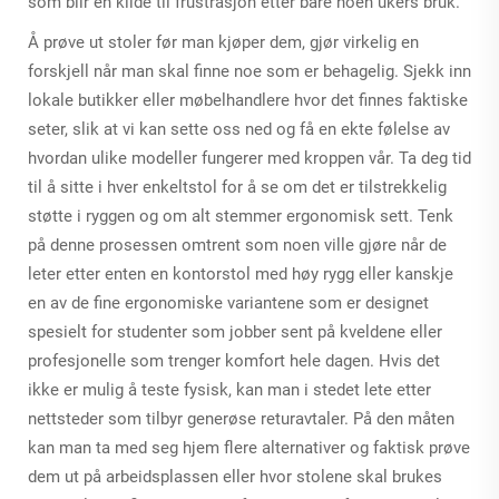
som blir en kilde til frustrasjon etter bare noen ukers bruk.
Å prøve ut stoler før man kjøper dem, gjør virkelig en
forskjell når man skal finne noe som er behagelig. Sjekk inn
lokale butikker eller møbelhandlere hvor det finnes faktiske
seter, slik at vi kan sette oss ned og få en ekte følelse av
hvordan ulike modeller fungerer med kroppen vår. Ta deg tid
til å sitte i hver enkeltstol for å se om det er tilstrekkelig
støtte i ryggen og om alt stemmer ergonomisk sett. Tenk
på denne prosessen omtrent som noen ville gjøre når de
leter etter enten en kontorstol med høy rygg eller kanskje
en av de fine ergonomiske variantene som er designet
spesielt for studenter som jobber sent på kveldene eller
profesjonelle som trenger komfort hele dagen. Hvis det
ikke er mulig å teste fysisk, kan man i stedet lete etter
nettsteder som tilbyr generøse returavtaler. På den måten
kan man ta med seg hjem flere alternativer og faktisk prøve
dem ut på arbeidsplassen eller hvor stolene skal brukes