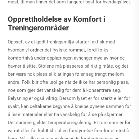
mest, til man finner det som fungerer best for hverdagslivet.
Opprettholdelse av Komfort i
Treningerområder
Oppsett av et godt treningsmiljø starter faktisk med
hvordan vi ordner det fysiske rommet, fordi folks
komfortnivå under opplæringen avhenger mye av hvor de
havner å sitte. Stolene må plasseres på riktig måte, og det
bør være nok plass slik at ingen føler seg trangt mellom
andre. Folk blir ofte urolige når de ikke har personlig plass,
noe som gjør det vanskelig for dem å konsentrere seg.
Belysning er også viktig. Dersom lyset er for sterkt eller for
svakt, kan deltakerne begynne å kneipe øynene sammen for
å lese materialer eller ha vanskelig for å se på skjermer.
Det samme gjelder temperaturregulering. Et rom som er for
varmt eller for kaldt blir til en forstyrrelse fremfor et sted å
lære. Når alle disse grunnleggende forutsetningene er