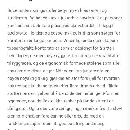
Gode undervisningsstoler betyr mye i klasserom og
studierom. De har vanligvis justerbar høyde slik at personer
kan finne sin optimale plass ved skrivebordet, i tillegg til
god støtte i lenden og passe myk polstring som sørger for
komfort over lange perioder. Vi ser lignende egenskaper i
toppanbefalte kontorstoler som er designet for å sitte i
hele dagen, de med høye ryggstøtter som gir ekstra støtte
til ryggraden, og de ergonomisk formede stolene som alle
snakker om disse dager. Når noen kan justere stolens
høyde nøyaktig riktig, gjør det en stor forskjell for hvordan
nakken og skuldrene føles etter flere timers arbeid. Riktig
støtte i lenden hjelper til å beholde den naturlige S-formen i
ryggraden, noe de fleste ikke tenker på før de sitter i en
dårlig stol. Og la oss være ærlige, ingen ønsker å sitte sløvt
gjennom ennå en forelesning eller arbeide med en
forskningsrapport uten litt god polstring under seg.