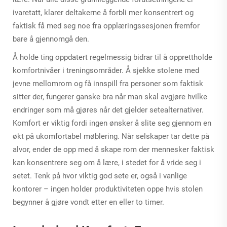
ivaretatt, klarer deltakerne å forbli mer konsentrert og
faktisk få med seg noe fra opplæringssesjonen fremfor
bare å gjennomgå den.
Å holde ting oppdatert regelmessig bidrar til å opprettholde
komfortnivåer i treningsområder. Å sjekke stolene med
jevne mellomrom og få innspill fra personer som faktisk
sitter der, fungerer ganske bra når man skal avgjøre hvilke
endringer som må gjøres når det gjelder setealternativer.
Komfort er viktig fordi ingen ønsker å slite seg gjennom en
økt på ukomfortabel møblering. Når selskaper tar dette på
alvor, ender de opp med å skape rom der mennesker faktisk
kan konsentrere seg om å lære, i stedet for å vride seg i
setet. Tenk på hvor viktig god sete er, også i vanlige
kontorer – ingen holder produktiviteten oppe hvis stolen
begynner å gjøre vondt etter en eller to timer.