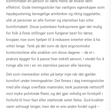
komfortabel en person vil være mens de bruker dem
effektivt. Gode treningsstoler har vanligvis egenskaper som
høydejustering, bevegelige armlenker og riktig ryggstøtte,
slik at personer av alle former og størrelser kan sitte
komfortabelt. Disse justerbare funksjonene gjør det mulig
for folk å finne stillinger som fungerer best for deres
kropper, noe som hjelper til å redusere smerter etter å ha
sittet lenge. Tenk på det som de dyre ergonomiske
kontorstolene alle snakker om disse dagene – de er i
praksis bygget for å passe hver enkelt person, i stedet for å
tvinge alle inn i en 'en størrelse passer alle'-løsning.
Det som mennesker sitter på betyr mye når det gjelder
komfort under treningsøkter. Det finnes i dag treningsstoler
med alle slags overflate materialer, tenk pustende nettstoff
mot myke polstrede flater, og det gjør virkelig en forskjell i
forhold til hvor fast eller støttende setet føles. God kvalitet
varer selvsagt lenger, men det er enn andre fordel også –