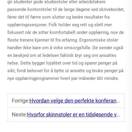
gir studenter gode studiestoler eller arbeidstakere
passende kontorstoler til de lange dagene ved skrivebordet,
fører det til færre som slutter og bedre resultater fra
opplæringssesjoner. Folk holder seg rett og slett mer
fokusert når de sitter komfortabelt under opplæring, noe de
fleste trenere kjenner til fra erfaring. Ergonomiske stoler
handler ikke bare om å virke omsorgsfulle. De sender også
en beskjed om at ledelsen faktisk bryr seg om ansattes
helse. Dette bygger lojalitet over tid og sparer penger på
sikt, fordi behovet for å bytte ut ansatte og bruke penger på
nye opplæringprogrammer hvert par måneder blir mindre.
Forrige:
Hvordan velge den perfekte konferanseat for møtene dine
Neste:
Hvorfor skinnstoler er en tidsløsende valg for enhver kontor