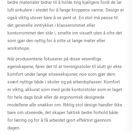
bedre materialer bidrar til å holde ting kjøligere fordi de lar
luft sirkulere i stedet for å fange kroppens varme. Design er
også viktig utover bare å se pent ut. En stol må passe til
det generelle inntrykket i klasserommet eller
kontorrommet den står i, smelte inn visuelt uten å ofre det
som gjør den nyttig for å sitte ut lange møter eller
workshops.
Når produsentene fokuserer på disse vesentlige
egenskapene, fører det til at treningsstoler til slutt gir ekte
komfort under lange sitseseksjoner, noe som gjør dem
svært nyttige både i skoler og på arbeidsplasser. Komfort
er viktig, akkurat som med gode kontorstoler som er laget
for hele dags bruk eller de ergonomisk designede
modellene alle snakker om. Riktig stol design handler ikke
bare om utseende, det skaper faktisk bedre forhold både
for læring og for å få arbeidet gjort effektivt gjennom
dagen.