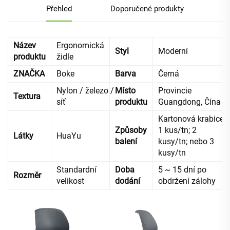
Přehled
Doporučené produkty
Název
Ergonomická
Styl
Moderní
produktu
židle
ZNAČKA
Boke
Barva
Černá
Nylon / železo /
Místo
Provincie
Textura
síť
produktu
Guangdong, Čína
Kartonová krabice,
Způsoby
1 kus/tn; 2
Látky
HuaYu
balení
kusy/tn; nebo 3
kusy/tn
Standardní
Doba
5 ~ 15 dní po
Rozměr
velikost
dodání
obdržení zálohy