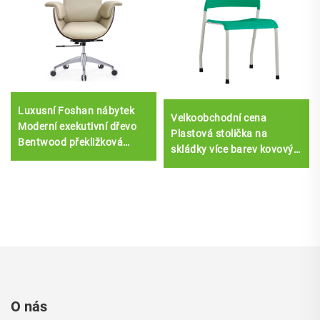
Luxusní Foshan nábytek
Velkoobchodní cena
Moderní exekutivní dřevo
Plastová stolička na
Bentwood překližková
skládky více barev kovový
dřevo Boss Kožené židle
rám
zasedací místnost
Kancelářský stůl a židle Set
O nás