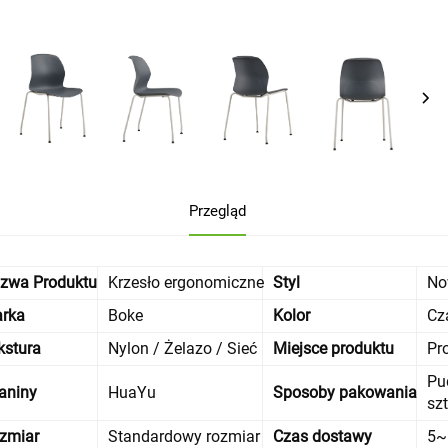
Przegląd
zwa Produktu
Krzesło ergonomiczne
Styl
No
rka
Boke
Kolor
Cz
kstura
Nylon / Żelazo / Sieć
Miejsce produktu
Pr
Pud
aniny
HuaYu
Sposoby pakowania
sz
zmiar
Standardowy rozmiar
Czas dostawy
5~