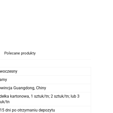
Polecane produkty
woczesny
arny
owincja Guangdong, Chiny
ełka kartonowa, 1 sztuk/tn; 2 sztuk/tn; lub 3
tuk/tn
15 dni po otrzymaniu depozytu