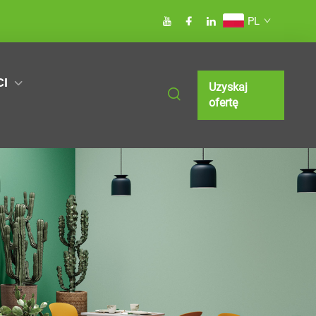
PL
I
Uzyskaj
ofertę