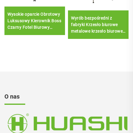
Wysokie oparcie Obrotowy
Wyrób bezpośredni z
Luksusowy Kierownik Boss
fabryki Krzesło biurowe
Czarny Fotel Biurowy
metalowe krzesło biurowe
Siatkowy Personel Zadanie
krzesło do sal
Ergonomiczne Biurko
konferencyjnych krzesło
Komputerowe Siatkowy
dla gości
Fotel Biurowy
O nas