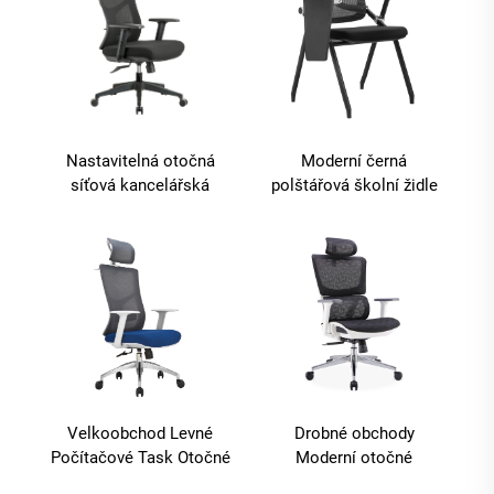
Nastavitelná otočná
Moderní černá
síťová kancelářská
polštářová školní židle
ergonomická židle pro
kancelářská škola
šéfa z kovu a textilu, s
použití skládací design
plastovými prvky.
konferenční židle s
písemným deskou pro
obývací pokoj
Velkoobchod Levné
Drobné obchody
Počítačové Task Otočné
Moderní otočné
křeslo Personál
Ergonomické Sítě