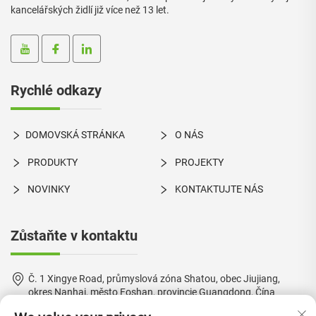
kancelářských židlí již více než 13 let.
Rychlé odkazy
DOMOVSKÁ STRÁNKA
O NÁS
PRODUKTY
PROJEKTY
NOVINKY
KONTAKTUJTE NÁS
Zůstaňte v kontaktu
Č. 1 Xingye Road, průmyslová zóna Shatou, obec Jiujiang,
okres Nanhai, město Foshan, provincie Guangdong, Čína
+86-18924550960