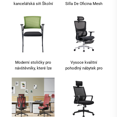
kancelářská síň Školní
Silla De Oficina Mesh
třída Studenti skládací
High-back Ergonomické
konferenční místnost
Křeslo Pro Vedoucí
Výcvikové židle s
Swivel Manažerské
tabletovou deskou
Kancelářské Mesh
Kancelářské Křesla
Moderní stoličky pro
Vysoce kvalitní
návštěvníky, které lze
pohodlný nábytek pro
nahromadit, školení pro
manažery Počítačový
zaměstnance,
designér Otočné křeslo
konferenční místnosti,
Ergonomické látkové
hosty
kancelářské křeslo s
opěrkou nohou