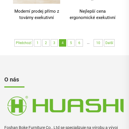
Moderní prodej přímo z
Nejlepší cena
továrny exekutivní
ergonomické exekutivní
počítačové sítěové
zdvihací točné pracovní
úkolové křeslo
počítačové vysoké
manažerské točné
opěrky přizpůsobitelné
kancelářské křeslo s
vysoké domácí černé
...
Předchozí
1
2
3
4
5
6
10
Další
výškově
kancelářské sítěové
přizpůsobitelnou
křeslo
opěrkou
O nás
Foshan Boke Furniture Co., Ltd se specializuje na výrobu a vývoj