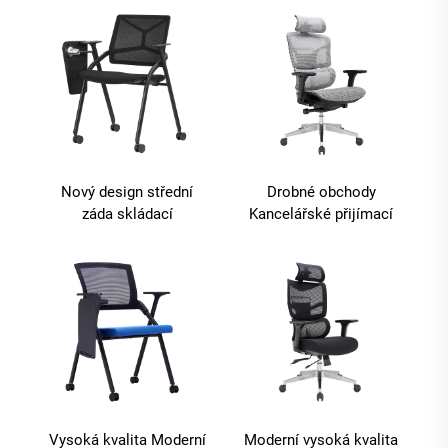
Pohodlná síťovina
Manažerská
Ergonomická
Kancelářská židle Sillas
kancelářská židle
De Oficina Kancelářská
nábytek
Nový design střední
Drobné obchody
záda skládací
Kancelářské přijímací
konferenční školení
židle s kolésky Otočné
židle židle student s
Pohodlné Sítě Levná
písemným tabletem
Počítačová Manažerská
Učitelská kancelářská
židle pro dospělé
Vysoká kvalita Moderní
Moderní vysoká kvalita