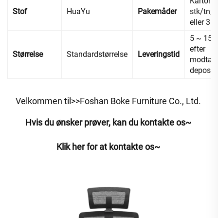
Karton, 
Stof
HuaYu
Pakemåder
stk/tn; 2
eller 3 s
5 ~ 15 
efter
Størrelse
Standardstørrelse
Leveringstid
modtage
deposi
Velkommen til>>Foshan Boke Furniture Co., Ltd. 
Hvis du ønsker prøver, kan du kontakte os~ 
Klik her for at kontakte os~ 