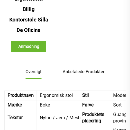
Billig
Kontorstole Silla
De Oficina
Anmodning
Oversigt
Anbefalede Produkter
Produktnavn
Ergonomisk stol
Stil
Modern
Mærke
Boke
Farve
Sort
Produktets
Guangd
Tekstur
Nylon / Jern / Mesh
placering
provins,