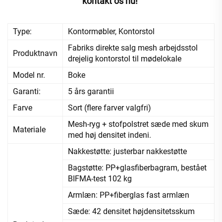
kontakt os nu! 
Type:
Kontormøbler, Kontorstol
Fabriks direkte salg mesh arbejdsstol
Produktnavn
drejelig kontorstol til mødelokale
Model nr.
Boke
Garanti:
5 års garantii
Farve
Sort (flere farver valgfri)
Mesh-ryg + stofpolstret sæde med skum
Materiale
med høj densitet indeni.
Nakkestøtte: justerbar nakkestøtte
Bagstøtte: PP+glasfiberbagram, bestået
BIFMA-test 102 kg
Armlæn: PP+fiberglas fast armlæn
Sæde: 42 densitet højdensitetsskum