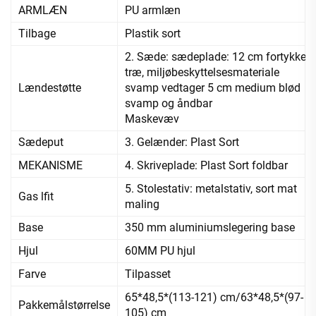
ARMLÆN
PU armlæn
Tilbage
Plastik sort
2. Sæde: sædeplade: 12 cm fortykket
træ, miljøbeskyttelsesmateriale
Lændestøtte
svamp vedtager 5 cm medium blød
svamp og åndbar
Maskevæv
Sædeput
3. Gelænder: Plast Sort
MEKANISME
4. Skriveplade: Plast Sort foldbar
5. Stolestativ: metalstativ, sort mat
Gas lfit
maling
Base
350 mm aluminiumslegering base
Hjul
60MM PU hjul
Farve
Tilpasset
65*48,5*(113-121) cm/63*48,5*(97-
Pakkemålstørrelse
105) cm