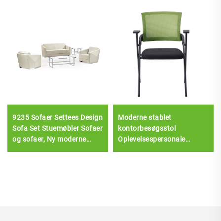
9235 Sofaer Settees Design
Moderne stablet
Sofa Set Stuemøbler Sofaer
kontorbesøgsstol
og sofaer, Ny moderne
Oplevelsespersonale
hjemmøbler Læder rustfrit
Konferencerum
stål
Gæstestoler