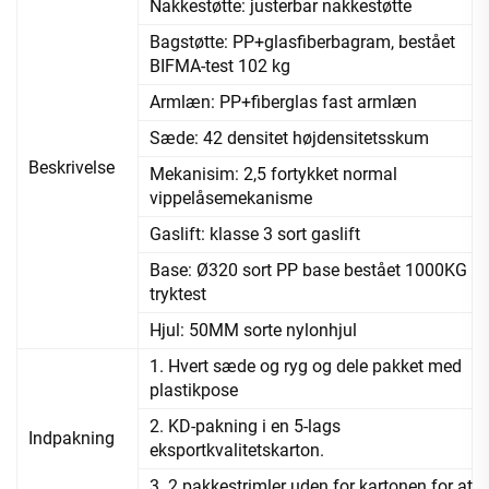
Nakkestøtte: justerbar nakkestøtte
Bagstøtte: PP+glasfiberbagram, bestået
BIFMA-test 102 kg
Armlæn: PP+fiberglas fast armlæn
Sæde: 42 densitet højdensitetsskum
Beskrivelse
Mekanisim: 2,5 fortykket normal
vippelåsemekanisme
Gaslift: klasse 3 sort gaslift
Base: Ø320 sort PP base bestået 1000KG
tryktest
Hjul: 50MM sorte nylonhjul
1. Hvert sæde og ryg og dele pakket med
plastikpose
2. KD-pakning i en 5-lags
Indpakning
eksportkvalitetskarton.
3. 2 pakkestrimler uden for kartonen for at