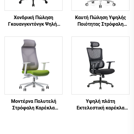
Καυτή Πώληση Υψηλής
Χονδρική Πώληση
Ποιότητας Στρόφαλη
Γκουανγκντόνγκ Ψηλής
Δικτυωτή Σχεδίαση
Πλάτης Ρυθμιζόμενες
Έπιπλα Υπολογιστή
Εργονομικές Δικτυωτές
Πλαστική Εργονομική
Καρέκλες Γραφείου Άνετη
Καρέκλα Γραφείου
Καρέκλα Γραφείου
Καρέκλα Διευθυντή
Υπολογιστή για το
Γραφείο
Μοντέρνα Πολυτελή
Υψηλή πλάτη
Στρόφαλη Καρέκλα
Εκτελεστική καρέκλα
Διευθυντή Χονδρική
γραφείου Εργονομική
Πώληση Έπιπλα Γραφείου
ρυθμιζόμενη περιστροφή
Ρυθμιζόμενου Ύψους
Πλατευτικό υλικό PP