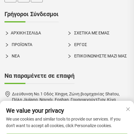
Γρήγοροι Σύνδεσμοι
ΑΡΧΙΚΗ ΣΕΛΙΔΑ
ΣΧΕΤΙΚΑ ΜΕ ΕΜΑΣ
ΠΡΟΪΟΝΤΑ
ΕΡΓΟΣ
ΝΕΑ
ΕΠΙΚΟΙΝΩΝΗΣΤΕ ΜΑΖΙ ΜΑΣ
Να παραμένετε σε επαφή
Διεύθυνση No.1 Οδός Xingye, Ζώνη βιομηχανίας Shatou,
Πόλη Jiujiang, Νανχάι, Foshan, Γουανγκνούντζιαν, Κίνα
We value your privacy
+86-18924550960
We use cookies and similar tools to provide our services. If you
[email protected]
don't want to accept all cookies, click Personalize cookies.