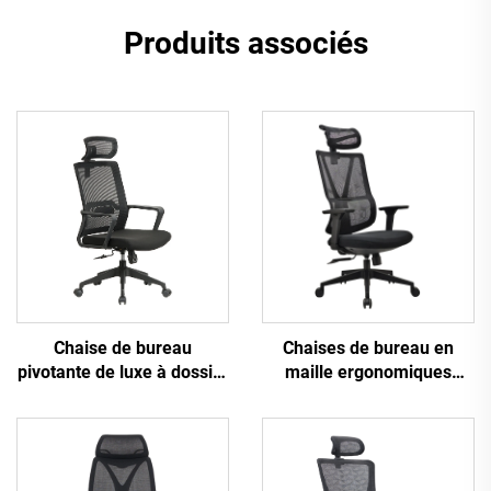
Produits associés
Chaise de bureau
Chaises de bureau en
pivotante de luxe à dossier
maille ergonomiques
haut noire en maille pour
ajustables à dossier haut
tâches de personnel,
en gros de Guangdong
bureau d'ordinateur
Chaise de bureau
ergonomique en maille
confortable pour