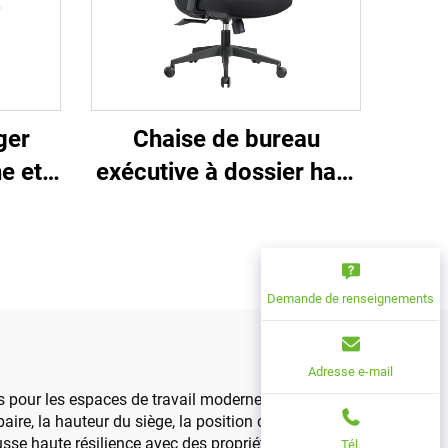
ger
Chaise de bureau
e et
exécutive à dossier haut
r de
Ergonomique Pivotante
haise
Ajustable Couleur PP
ille à
Matériau Chaise de
le
conférence Boss
Demande de renseignements
Secrétaire de Chine
Adresse e-mail
 pour les espaces de travail modernes. Dotées
aire, la hauteur du siège, la position des
usse haute résilience avec des propriétés de
Tél.