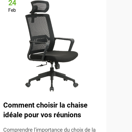
24
2
Feb
Fe
Comment choisir la chaise
L'i
idéale pour vos réunions
les
Comprendre l'importance du choix de la
Comp