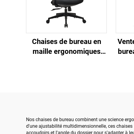
Vent
Chaises de bureau en
bure
maille ergonomiques
pla
ajustables à dossier haut
ma
en gros de Guangdong
haut
Chaise de bureau
man
confortable pour
ordinateur
Nos chaises de bureau combinent une science ergon
d'une ajustabilité multidimensionnelle, ces chaises 
accoudoirs et l'angle du dossier pour s'adapter à l