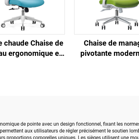
e chaude Chaise de
Chaise de mana
au ergonomique en
pivotante modern
stique à design en
luxueuse Mobilie
ille pivotante de
bureau en gros C
e qualité Chaise de
ergonomique en ma
ager du personnel
hauteur réglab
omique de pointe avec un design fonctionnel, fixant les normes
permettent aux utilisateurs de régler précisément le soutien lomb
eurs proportions corporelles uniques. Les sièges utilisent une mo