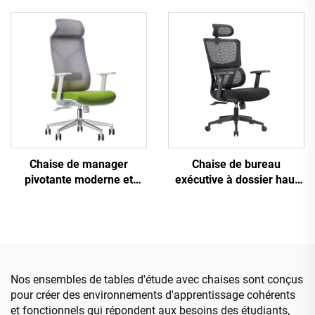
maille pivotante de haute
en gros de Guangdong
qualité Chaise de manager
Chaise de bureau
du personnel
confortable pour
ordinateur
Chaise de manager
Chaise de bureau
pivotante moderne et
exécutive à dossier haut
luxueuse Mobilier de
Ergonomique Pivotante
bureau en gros Chaise
Ajustable Couleur PP
ergonomique en maille à
Matériau Chaise de
hauteur réglable
conférence Boss
Secrétaire de Chine
Nos ensembles de tables d'étude avec chaises sont conçus
pour créer des environnements d'apprentissage cohérents
et fonctionnels qui répondent aux besoins des étudiants,