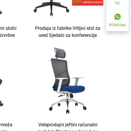
Tel.
WhatsApp
ni stolic
Prodaja iz fabrike Vrtljivi stol za
izvršne
ured Sjedalo za konferencije
ačunalnog
mrežnim stolom Crno mrežno
tprodom
sjedalo za ured U prodaji
 mreža
Veleprodajni jeftini računalni