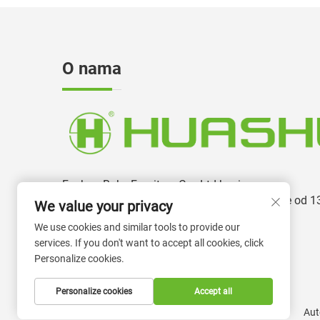
O nama
Foshan Boke Furniture Co., Ltd bavi se
proizvodnjom i razvojem uredskih stolica više od 1
We value your privacy
godina.
We use cookies and similar tools to provide our
services. If you don't want to accept all cookies, click
Personalize cookies.
Personalize cookies
Accept all
Aut