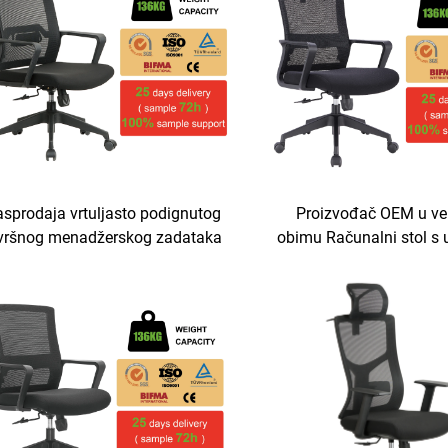
sprodaja vrtuljasto podignutog
Proizvođač OEM u ve
zvršnog menadžerskog zadataka
obimu Računalni stol s
osoblja uredskih stolica
mrežnim sjedalištem 
gonomski mrežni uredski stolac
izvršnog ergonomskog 
oploća za ured