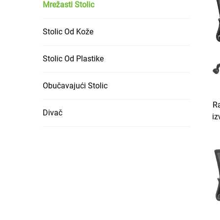
Mrežasti Stolic
Stolic Od Kože
Stolic Od Plastike
Obučavajući Stolic
Ra
Divač
i
Er