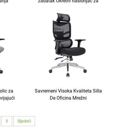
rija
zadatak Okretni naslonjač za
tkanina
osoblje Udobna ergonomska
izvršni
uredska stolica od mrežaste
tkanine
olic za
Savremeni Visoka Kvaliteta Silla
ijajući
De Oficina Mrežni
ačunalni
Visokopozadijski Ergonomski
olice za
Gospodarski Stolic Swivel
Menadžerski Pisnični Mrežni
5
Sljedeći
Uredski Stolice