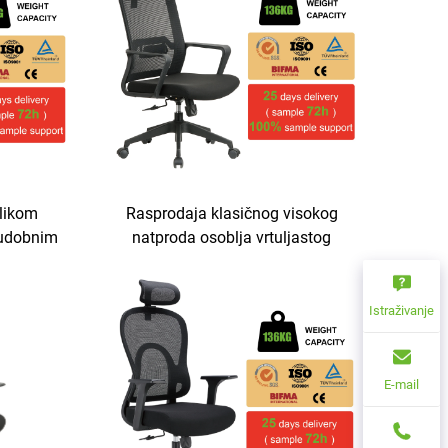
likom
Rasprodaja klasičnog visokog
 udobnim
natproda osoblja vrtuljastog
Cijena
stolca namještaja Ergonomski
visokog
okretivi uredski mrežni stolci
Sillas De Oficina
Istraživanje
E-mail