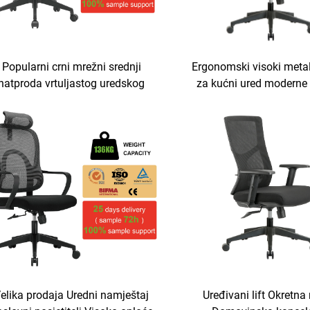
Popularni crni mrežni srednji
Ergonomski visoki metal
natproda vrtuljastog uredskog
za kućni ured moderne 
stolca prilagodljiv ergonomski
prilagodljive mrežnog r
stolac za kućni ured
uredskog stolice s na
elika prodaja Uredni namještaj
Uređivani lift Okretna