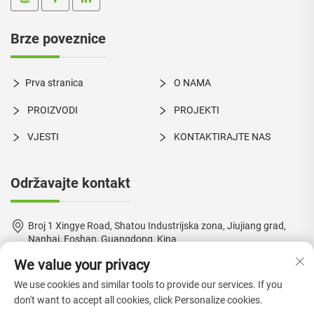
Brze poveznice
Prva stranica
O NAMA
PROIZVODI
PROJEKTI
VJESTI
KONTAKTIRAJTE NAS
Održavajte kontakt
Broj 1 Xingye Road, Shatou Industrijska zona, Jiujiang grad,
Nanhai, Foshan, Guangdong, Kina
We value your privacy
+86-18924550960
We use cookies and similar tools to provide our services. If you
[email protected]
don't want to accept all cookies, click Personalize cookies.