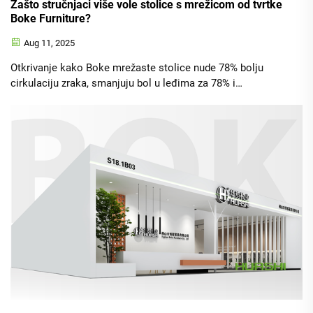
Zašto stručnjaci više vole stolice s mrežicom od tvrtke
Boke Furniture?
Aug 11, 2025
Otkrivanje kako Boke mrežaste stolice nude 78% bolju
cirkulaciju zraka, smanjuju bol u leđima za 78% i
povećavaju produktivnost uz dinamičnu ergonomsku
podršku. Pogledaj zašto ih 83% stručnjaka preferira.
Nabavite svoju prilagođenu stolicu već danas.