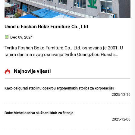
Uvod u Foshan Boke Furniture Co., Ltd
Dec 09, 2024
Tvrtka Foshan Boke Furniture Co., Ltd. osnovana je 2001. U
ranim danima svog osnivanja tvrtka Guangzhou Huashi
Furniture Co., Ltd. osnovana je u Guangzhouu, a zaštitni
znak marke "Huashi" uspješno je registriran 2003. godine.
Najnovije vijesti
Ovaj zaštitni znak marke ...
Kako osigurati stabilnu opskrbu ergonomskih stolica za korporacije?
2025-12-16
Boke Mebel osniva službeni klub za čitanje
2025-12-06