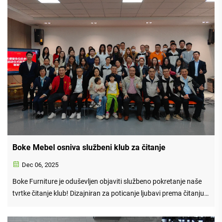
Boke Mebel osniva službeni klub za čitanje
Dec 06, 2025
Boke Furniture je oduševljen objaviti službeno pokretanje naše
tvrtke čitanje klub! Dizajniran za poticanje ljubavi prema čitanju,
ispuštanje intelektualne razmjene, i jačanje timske veze, klub će
kurirati raznolike čitanje liste obuhvaćajući poslovni uvid...