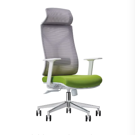
Usred bujne i mirne prirodne pejzaže, svi zaposlenici pr...