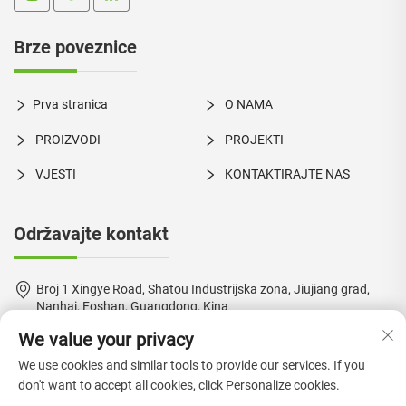
Brze poveznice
Prva stranica
O NAMA
PROIZVODI
PROJEKTI
VJESTI
KONTAKTIRAJTE NAS
Održavajte kontakt
Broj 1 Xingye Road, Shatou Industrijska zona, Jiujiang grad,
Nanhai, Foshan, Guangdong, Kina
We value your privacy
+86-18924550960
We use cookies and similar tools to provide our services. If you
[email protected]
don't want to accept all cookies, click Personalize cookies.