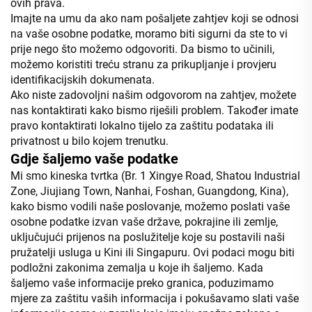
ovih prava.
Imajte na umu da ako nam pošaljete zahtjev koji se odnosi
na vaše osobne podatke, moramo biti sigurni da ste to vi
prije nego što možemo odgovoriti. Da bismo to učinili,
možemo koristiti treću stranu za prikupljanje i provjeru
identifikacijskih dokumenata.
Ako niste zadovoljni našim odgovorom na zahtjev, možete
nas kontaktirati kako bismo riješili problem. Također imate
pravo kontaktirati lokalno tijelo za zaštitu podataka ili
privatnost u bilo kojem trenutku.
Gdje šaljemo vaše podatke
Mi smo kineska tvrtka (Br. 1 Xingye Road, Shatou Industrial
Zone, Jiujiang Town, Nanhai, Foshan, Guangdong, Kina),
kako bismo vodili naše poslovanje, možemo poslati vaše
osobne podatke izvan vaše države, pokrajine ili zemlje,
uključujući prijenos na poslužitelje koje su postavili naši
pružatelji usluga u Kini ili Singapuru. Ovi podaci mogu biti
podložni zakonima zemalja u koje ih šaljemo. Kada
šaljemo vaše informacije preko granica, poduzimamo
mjere za zaštitu vaših informacija i pokušavamo slati vaše