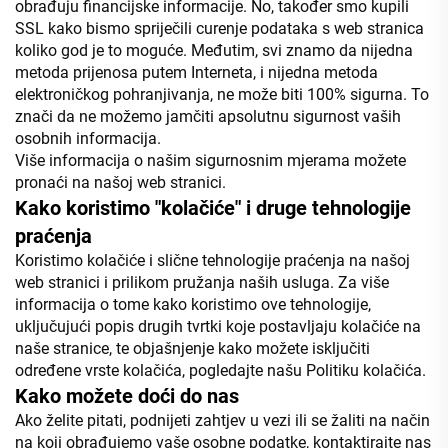
obrađuju financijske informacije. No, također smo kupili
SSL kako bismo spriječili curenje podataka s web stranica
koliko god je to moguće. Međutim, svi znamo da nijedna
metoda prijenosa putem Interneta, i nijedna metoda
elektroničkog pohranjivanja, ne može biti 100% sigurna. To
znači da ne možemo jamčiti apsolutnu sigurnost vaših
osobnih informacija.
Više informacija o našim sigurnosnim mjerama možete
pronaći na našoj web stranici.
Kako koristimo "kolačiće" i druge tehnologije
praćenja
Koristimo kolačiće i slične tehnologije praćenja na našoj
web stranici i prilikom pružanja naših usluga. Za više
informacija o tome kako koristimo ove tehnologije,
uključujući popis drugih tvrtki koje postavljaju kolačiće na
naše stranice, te objašnjenje kako možete isključiti
određene vrste kolačića, pogledajte našu Politiku kolačića.
Kako možete doći do nas
Ako želite pitati, podnijeti zahtjev u vezi ili se žaliti na način
na koji obrađujemo vaše osobne podatke, kontaktirajte nas