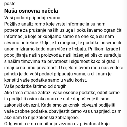
pošte
Naša osnovna načela
Vaši podaci pripadaju vama
Pažljivo analiziramo koje vrste informacija su nam
potrebne za pružanje naših usluga i pokušavamo ograničiti
informacije koje prikupljamo samo na one koje su nam
stvarno potrebne. Gdje je to moguće, te podatke brišemo ili
anonimiziramo kada nam više ne trebaju. Prilikom izrade i
poboljšanja naših proizvoda, naši inženjeri blisko surađuju
s našim timovima za privatnost i sigurnost kako bi gradili
imajući na umu privatnost. U cijelom ovom radu naš vodeći
princip je da vaši podaci pripadaju vama, a cilj nam je
koristiti vaše podatke samo u vašu korist.
Vaše podatke štitimo od drugih
Ako treća strana zatraži vaše osobne podatke, odbit ćemo
ih podijeliti osim ako nam ne date dopuštenje ili smo
zakonski obvezni. Kada smo zakonski obvezni podijeliti
vaše osobne podatke, obavijestit ćemo vas unaprijed, osim
ako nam to nije zakonski zabranjeno.
Odgovorit ćemo na pitanja vezana uz privatnost koja