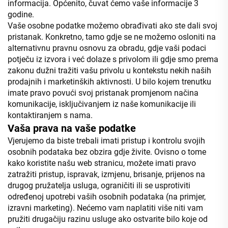
informacija. Općenito, čuvat ćemo vaše informacije 3
godine.
Vaše osobne podatke možemo obrađivati ako ste dali svoj
pristanak. Konkretno, tamo gdje se ne možemo osloniti na
alternativnu pravnu osnovu za obradu, gdje vaši podaci
potječu iz izvora i već dolaze s privolom ili gdje smo prema
zakonu dužni tražiti vašu privolu u kontekstu nekih naših
prodajnih i marketinških aktivnosti. U bilo kojem trenutku
imate pravo povući svoj pristanak promjenom načina
komunikacije, isključivanjem iz naše komunikacije ili
kontaktiranjem s nama.
Vaša prava na vaše podatke
Vjerujemo da biste trebali imati pristup i kontrolu svojih
osobnih podataka bez obzira gdje živite. Ovisno o tome
kako koristite našu web stranicu, možete imati pravo
zatražiti pristup, ispravak, izmjenu, brisanje, prijenos na
drugog pružatelja usluga, ograničiti ili se usprotiviti
određenoj upotrebi vaših osobnih podataka (na primjer,
izravni marketing). Nećemo vam naplatiti više niti vam
pružiti drugačiju razinu usluge ako ostvarite bilo koje od