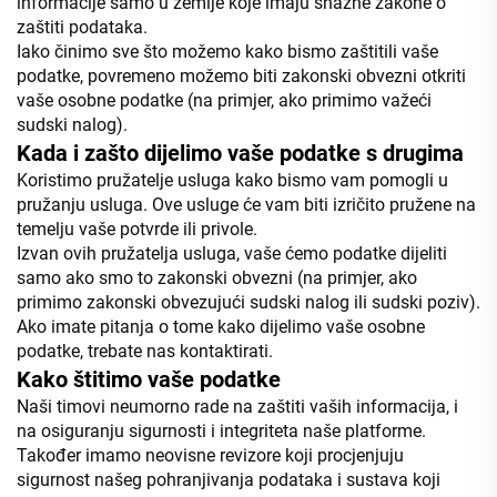
informacije samo u zemlje koje imaju snažne zakone o
zaštiti podataka.
Iako činimo sve što možemo kako bismo zaštitili vaše
podatke, povremeno možemo biti zakonski obvezni otkriti
vaše osobne podatke (na primjer, ako primimo važeći
sudski nalog).
Kada i zašto dijelimo vaše podatke s drugima
Koristimo pružatelje usluga kako bismo vam pomogli u
pružanju usluga. Ove usluge će vam biti izričito pružene na
temelju vaše potvrde ili privole.
Izvan ovih pružatelja usluga, vaše ćemo podatke dijeliti
samo ako smo to zakonski obvezni (na primjer, ako
primimo zakonski obvezujući sudski nalog ili sudski poziv).
Ako imate pitanja o tome kako dijelimo vaše osobne
podatke, trebate nas kontaktirati.
Kako štitimo vaše podatke
Naši timovi neumorno rade na zaštiti vaših informacija, i
na osiguranju sigurnosti i integriteta naše platforme.
Također imamo neovisne revizore koji procjenjuju
sigurnost našeg pohranjivanja podataka i sustava koji