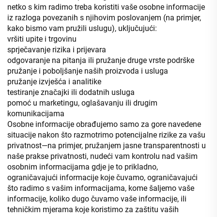
netko s kim radimo treba koristiti vaše osobne informacije
iz razloga povezanih s njihovim poslovanjem (na primjer,
kako bismo vam pružili uslugu), uključujući:
vršiti upite i trgovinu
sprječavanje rizika i prijevara
odgovaranje na pitanja ili pružanje druge vrste podrške
pružanje i poboljšanje naših proizvoda i usluga
pružanje izvješća i analitike
testiranje značajki ili dodatnih usluga
pomoć u marketingu, oglašavanju ili drugim
komunikacijama
Osobne informacije obrađujemo samo za gore navedene
situacije nakon što razmotrimo potencijalne rizike za vašu
privatnost—na primjer, pružanjem jasne transparentnosti u
naše prakse privatnosti, nudeći vam kontrolu nad vašim
osobnim informacijama gdje je to prikladno,
ograničavajući informacije koje čuvamo, ograničavajući
što radimo s vašim informacijama, kome šaljemo vaše
informacije, koliko dugo čuvamo vaše informacije, ili
tehničkim mjerama koje koristimo za zaštitu vaših