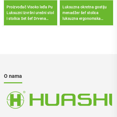
Proizvođač Visoko leđa Pu
Luksuzna okretna gostiju
Luksuzni izvršni uredni stol
menadžer šef stolica
i stolica Set šef Drvena
luksuzna ergonomska
kožna okretna
izvršna komercijalna Pu
kancelarijska stolica s
koža uredni stol i stolica
drvenom podlogom
set
O nama