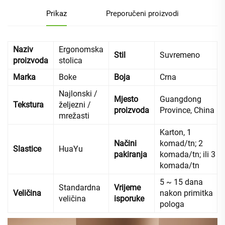
Prikaz
Preporučeni proizvodi
Naziv
Ergonomska
Stil
Suvremeno
proizvoda
stolica
Marka
Boke
Boja
Crna
Najlonski /
Mjesto
Guangdong
Tekstura
željezni /
proizvoda
Province, China
mrežasti
Karton, 1
Načini
komad/tn; 2
Slastice
HuaYu
pakiranja
komada/tn; ili 3
komada/tn
5 ~ 15 dana
Standardna
Vrijeme
Veličina
nakon primitka
veličina
isporuke
pologa