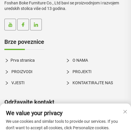
Foshan Boke Furniture Co., Ltd bavi se proizvodnjom i razvojem
uredskih stolica više od 13 godina.
Brze poveznice
Prva stranica
O NAMA
PROIZVODI
PROJEKTI
VJESTI
KONTAKTIRAJTE NAS
Održavajte kontakt
We value your privacy
Broj 1 Xingye Road, Shatou Industrijska zona, Jiujiang grad,
We use cookies and similar tools to provide our services. If you
Nanhai, Foshan, Guangdong, Kina
don't want to accept all cookies, click Personalize cookies.