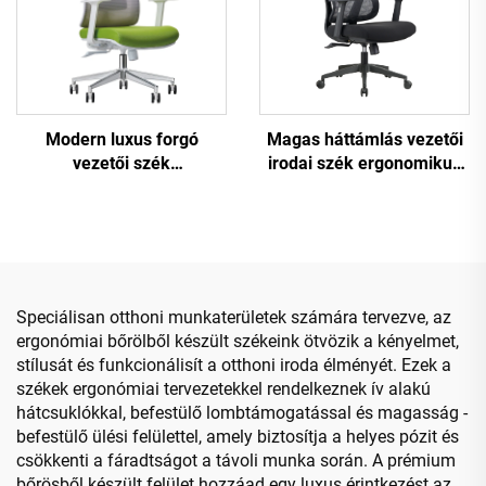
Modern luxus forgó
Magas háttámlás vezetői
vezetői szék
irodai szék ergonomikus
nagykereskedelmi irodai
forgószék állítható színes
bútor állítható magasságú
PP anyag konferencia
ergonomikus hálós szék.
főnöki titkári szék Kínából
Speciálisan otthoni munkaterületek számára tervezve, az
ergonómiai bőrölből készült székeink ötvözik a kényelmet,
stílusát és funkcionálisít a otthoni iroda élményét. Ezek a
székek ergonómiai tervezetekkel rendelkeznek ív alakú
hátcsuklókkal, befestülő lombtámogatással és magasság -
befestülő ülési felülettel, amely biztosítja a helyes pózit és
csökkenti a fáradtságot a távoli munka során. A prémium
bőrösből készült felület hozzáad egy luxus érintkezést az