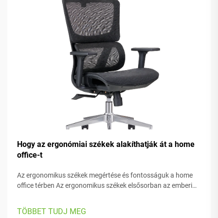
Hogy az ergonómiai székek alakíthatják át a home
office-t
Az ergonomikus székek megértése és fontosságuk a home
office térben Az ergonomikus székek elsősorban az emberi
kényelemre összpontosítanak munka közben, számos
állítható komponenssel, amelyek különböző testfelépítéshez
TÖBBET TUDJ MEG
és preferenciákhoz is igazodnak. A legtöbb modell