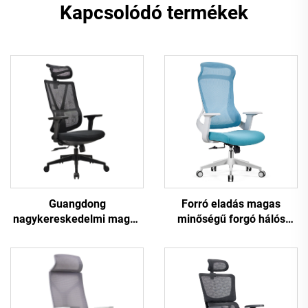
Kapcsolódó termékek
Forró eladás magas
Guangdong
minőségű forgó hálós
nagykereskedelmi magas
dizájnú számítógépes
háttámlás állítható
bútor műanyag
ergonomikus hálós irodai
ergonomikus irodai szék
székek kényelmes
személyzeti vezetői szék.
számítógépes íróasztali
szék az irodához.