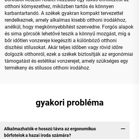
otthoni környezethez, miközben tartós és könnyen
karbantartandó. A székek gyakran kompakt tervezettel
rendelkeznek, amely alkalmas kisebb otthoni irodákhoz,
anélkül, hogy megkönnyebbítést szenvedne. Forgós alapok
és sima görcsök lehetővé teszik a könnyű mozgást, míg a
bőr időtlen vonzereje kiegészíti a különböző otthoni
díszítési stílusokat. Akár teljes időben vagy rövid időre
dolgozik otthonról, ezek a székek biztosítják az ergonómiai
támogatást és estétikai vonzerejet, amely szükséges egy
termékeny és stílusos otthoni irodához.
gyakori probléma
Alkalmazhatók-e hosszú távra az ergonomikus
bőrfotelok a hazai iroda számára?