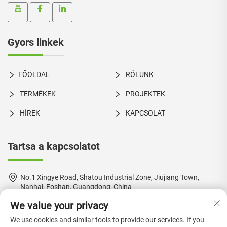
Gyors linkek
FŐOLDAL
RÓLUNK
TERMÉKEK
PROJEKTEK
HÍREK
KAPCSOLAT
Tartsa a kapcsolatot
No.1 Xingye Road, Shatou Industrial Zone, Jiujiang Town,
Nanhai, Foshan, Guangdong, China
We value your privacy
+86-18924550960
We use cookies and similar tools to provide our services. If you
[email protected]