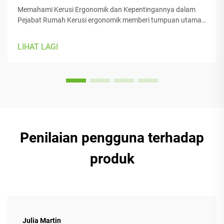
Memahami Kerusi Ergonomik dan Kepentingannya dalam
Pejabat Rumah Kerusi ergonomik memberi tumpuan utama
kepada keselesaan pengguna semasa bekerja, dengan
pelbagai bahagian boleh laras yang sesuai dengan pelbagai
LIHAT LAGI
jenis badan dan preferensi. Kebanyakan model dilengkapi
dengan...
Penilaian pengguna terhadap
produk
Julia Martin