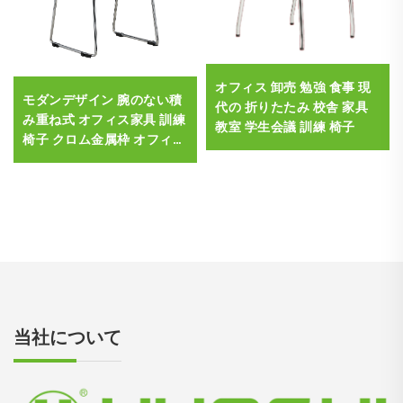
オフィス 卸売 勉強 食事 現
モダンデザイン 腕のない積
代の 折りたたみ 校舎 家具
み重ね式 オフィス家具 訓練
教室 学生会議 訓練 椅子
椅子 クロム金属枠 オフィス
椅子
当社について