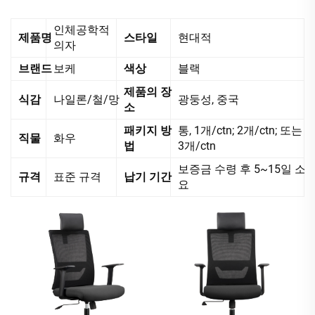
인체공학적
제품명
스타일
현대적
의자
브랜드
보케
색상
블랙
제품의 장
식감
나일론/철/망
광둥성, 중국
소
패키지 방
통, 1개/ctn; 2개/ctn; 또는
직물
화우
법
3개/ctn
보증금 수령 후 5~15일 소
규격
표준 규격
납기 기간
요