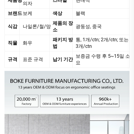
제품명
스타일
현대적
의자
브랜드
보케
색상
블랙
제품의 장
식감
나일론/철/망
광둥성, 중국
소
패키지 방
통, 1개/ctn; 2개/ctn; 또는
직물
화우
법
3개/ctn
보증금 수령 후 5~15일 소
규격
표준 규격
납기 기간
요