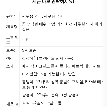
지금 바로 연락하세요! 
유형:
사무용 가구, 사무용 의자
공장 직판 메쉬 작업 의자 회전 사무실 의자 회의
제품명
실용
모델 번
보케
호
보증:
5년 보증
색상
검정색(다른 색상도 선택 가능)
소재
메시 백 + 고밀도 폼이 들어간 패브릭 패딩 시트.
머리받침: 조절 가능한 머리받침
등받이: PP+유리 섬유 등받이 프레임, BIFMA 테스
트 통과 102KG
팔걸이 : PP+유리섬유 고정 팔걸이
좌석 : 42밀도 고밀도 폼
제품 설