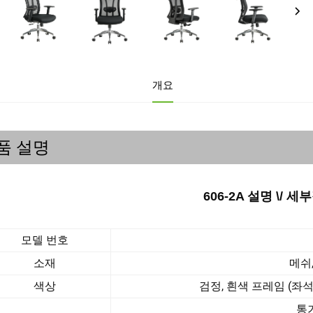
개요
품 설명
606-2A 설명 \/ 세
모델 번호
소재
메쉬
색상
검정, 흰색 프레임 (좌
통