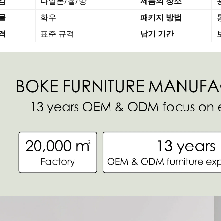
감
나일론/철/망
제품의 장소
물
화우
패키지 방법
통
격
표준 규격
납기 기간