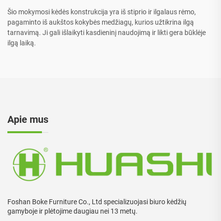
Šio mokymosi kėdės konstrukcija yra iš stiprio ir ilgalaus rėmo,
pagaminto iš aukštos kokybės medžiagų, kurios užtikrina ilgą
tarnavimą. Ji gali išlaikyti kasdieninį naudojimą ir likti gera būklėje
ilgą laiką.
Apie mus
Foshan Boke Furniture Co., Ltd specializuojasi biuro kėdžių
gamyboje ir plėtojime daugiau nei 13 metų.