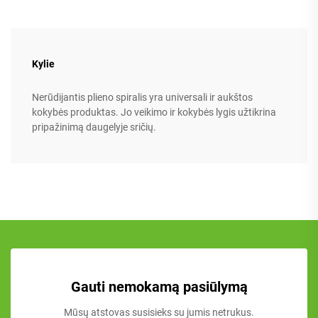
Kylie
Nerūdijantis plieno spiralis yra universali ir aukštos
kokybės produktas. Jo veikimo ir kokybės lygis užtikrina
pripažinimą daugelyje sričių.
Gauti nemokamą pasiūlymą
Mūsų atstovas susisieks su jumis netrukus.