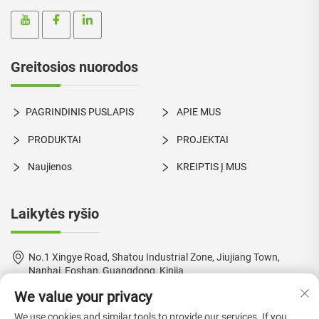
Greitosios nuorodos
PAGRINDINIS PUSLAPIS
APIE MUS
PRODUKTAI
PROJEKTAI
Naujienos
KREIPTIS Į MUS
Laikytės ryšio
No.1 Xingye Road, Shatou Industrial Zone, Jiujiang Town,
Nanhai, Foshan, Guangdong, Kinija
We value your privacy
+86-18924550960
We use cookies and similar tools to provide our services. If you