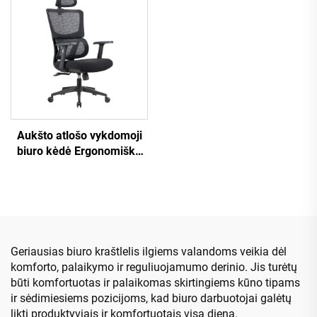
biuro kėdė darbuotojų
ergonomiška biuro kėdė
vadovo kėdė.
Aukšto atlošo vykdomoji
biuro kėdė Ergonomiška
sukamoji reguliuojama
spalvota PP medžiaga
konferencijų bosų
sekretorių kėdė iš Kinijos
Geriausias biuro kraštlelis ilgiems valandoms veikia dėl
komforto, palaikymo ir reguliuojamumo derinio. Jis turėtų
būti komfortuotas ir palaikomas skirtingiems kūno tipams
ir sėdimiesiems pozicijoms, kad biuro darbuotojai galėtų
likti produktyviais ir komfortuotais visą dieną.