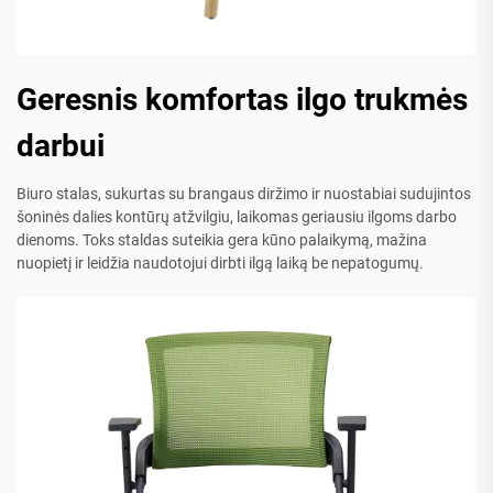
Geresnis komfortas ilgo trukmės
darbui
Biuro stalas, sukurtas su brangaus diržimo ir nuostabiai sudujintos
šoninės dalies kontūrų atžvilgiu, laikomas geriausiu ilgoms darbo
dienoms. Toks staldas suteikia gera kūno palaikymą, mažina
nuopietį ir leidžia naudotojui dirbti ilgą laiką be nepatogumų.