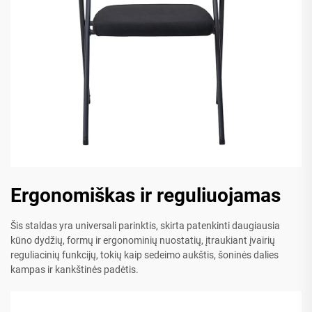
Ergonomiškas ir reguliuojamas
Šis staldas yra universali parinktis, skirta patenkinti daugiausia
kūno dydžių, formų ir ergonominių nuostatių, įtraukiant įvairių
reguliacinių funkcijų, tokių kaip sedeimo aukštis, šoninės dalies
kampas ir kankštinės padėtis.