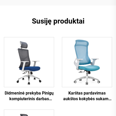
Susiję produktai
Karštas pardavimas
Didmeninė prekyba Pinigų
aukštos kokybės sukama
kompiuterinis darbas
tinklinė dizaino
Svirkštinis personalo
kompiuterio baldų
atsiguldytuvas Patogi
plastikinė ergonomiška
tinklinio audinio