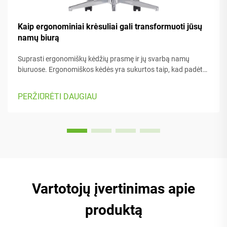
Kaip ergonominiai krėsuliai gali transformuoti jūsų
namų biurą
Suprasti ergonomiškų kėdžių prasmę ir jų svarbą namų
biuruose. Ergonomiškos kėdės yra sukurtos taip, kad padėtų
žmogui jaustis patogiai dirbant – jos turi daugybę
reguliuojamų dalių, kurios tinka skirtingam kūno tipui bei
PERŽIŪRĖTI DAUGIAU
pageidavimams. Daugelyje modelių yra...
Vartotojų įvertinimas apie
produktą