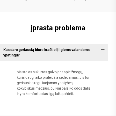
įprasta problema
Kas daro geriausią biuro kraštlelį ilgiems valandoms
ypatingu?
Šis stalas sukurtas galvojant apie žmogų,
kuris daug laiko praleidžia sėdėdamas. Jis turi
geriausias reguliuojamas ypatybes,
kokybiškus medžius, puikiai palaiko odos dalis
ir yra komfortuotas ilgą laiką sėdėti.