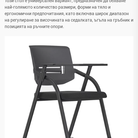
Този стол е универсален вариант, предназначен да обхване
най-голямото количество размери, форми на тяло и
ергономични предпочитания, като включва широк диапазон
на регулиране за височината на седалката, ъгъла на гръбник и
позицията на ръчните опори.