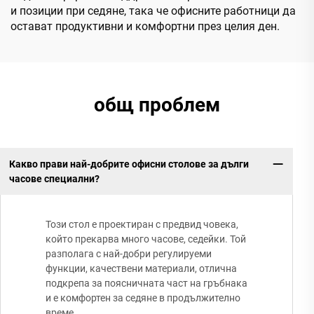
и позиции при седяне, така че офисните работници да
остават продуктивни и комфортни през целия ден.
общ проблем
Какво прави най-добрите офисни столове за дълги
часове специални?
Този стол е проектиран с предвид човека,
който прекарва много часове, седейки. Той
разполага с най-добри регулируеми
функции, качествени материали, отлична
подкрепа за поясничната част на гръбнака
и е комфортен за седяне в продължително
време.