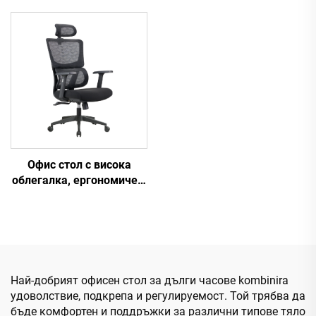
Компютърна мебел
облегалка за персонал
Пластмасова
Удобен мрежест плат
ергономична офис
Ергономичен офис стол
столица
Офис стол с висока
облегалка, ергономичен,
въртящ се, регулируем,
цветен, изработен от PP
материал, за
конференции, шефски и
секретарски стол от
Китай
Най-добрият офисен стол за дълги часове kombinira
удоволствие, подкрепа и регулируемост. Той трябва да
бъде комфортен и поддръжки за различни типове тяло