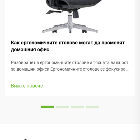
Как ергономичните столове могат да променят
домашния офис
Разбиране на ергономичните столове и тяхната важност
за домашни офиси Ергономичните столове се фокусират
основно върху поддържането на удобството на хората
докато работят, с много регулируеми елементи, които
Вижте повече
съответстват на различни телосложения и
предпочитания. Повечето модели са с...