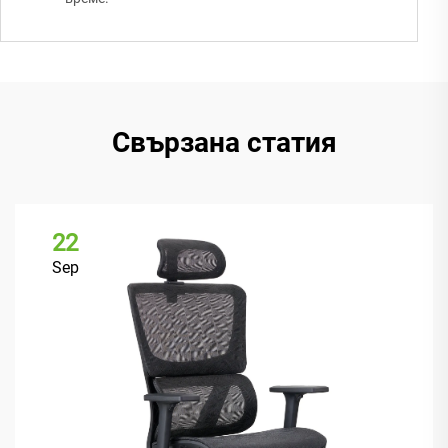
Свързана статия
22
Sep