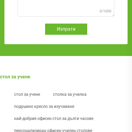
0/1000
Изпрати
стол за учене
стол за учене
столка за училка
подушено кресло за изучаване
най-добрия офисен стол за дълги часове
персонализиран офисен училен столове