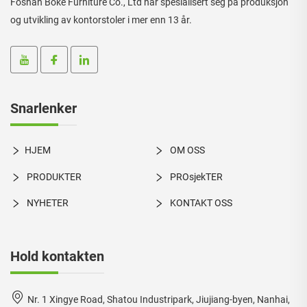
Foshan Boke Furniture Co., Ltd har spesialisert seg på produksjon
og utvikling av kontorstoler i mer enn 13 år.
Snarlenker
HJEM
OM OSS
PRODUKTER
PROsjekTER
NYHETER
KONTAKT OSS
Hold kontakten
Nr. 1 Xingye Road, Shatou Industripark, Jiujiang-byen, Nanhai,