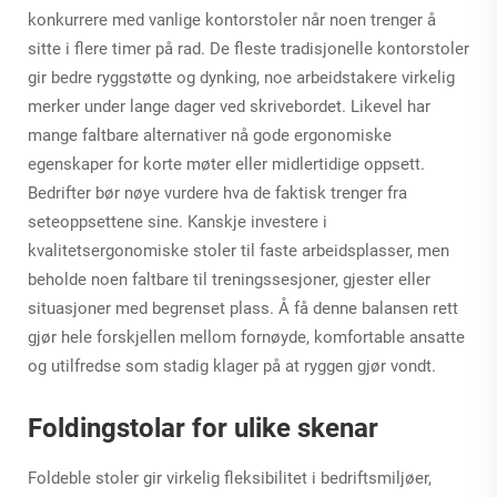
konkurrere med vanlige kontorstoler når noen trenger å
sitte i flere timer på rad. De fleste tradisjonelle kontorstoler
gir bedre ryggstøtte og dynking, noe arbeidstakere virkelig
merker under lange dager ved skrivebordet. Likevel har
mange faltbare alternativer nå gode ergonomiske
egenskaper for korte møter eller midlertidige oppsett.
Bedrifter bør nøye vurdere hva de faktisk trenger fra
seteoppsettene sine. Kanskje investere i
kvalitetsergonomiske stoler til faste arbeidsplasser, men
beholde noen faltbare til treningssesjoner, gjester eller
situasjoner med begrenset plass. Å få denne balansen rett
gjør hele forskjellen mellom fornøyde, komfortable ansatte
og utilfredse som stadig klager på at ryggen gjør vondt.
Foldingstolar for ulike skenar
Foldeble stoler gir virkelig fleksibilitet i bedriftsmiljøer,