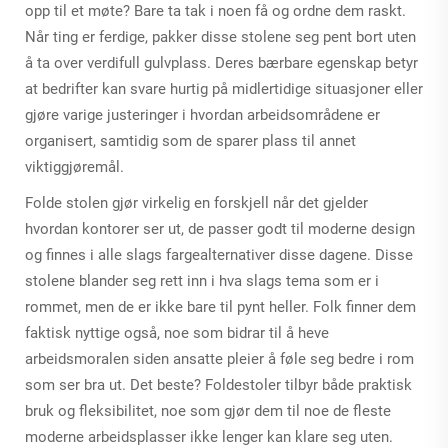
opp til et møte? Bare ta tak i noen få og ordne dem raskt.
Når ting er ferdige, pakker disse stolene seg pent bort uten
å ta over verdifull gulvplass. Deres bærbare egenskap betyr
at bedrifter kan svare hurtig på midlertidige situasjoner eller
gjøre varige justeringer i hvordan arbeidsområdene er
organisert, samtidig som de sparer plass til annet
viktiggjøremål.
Folde stolen gjør virkelig en forskjell når det gjelder
hvordan kontorer ser ut, de passer godt til moderne design
og finnes i alle slags fargealternativer disse dagene. Disse
stolene blander seg rett inn i hva slags tema som er i
rommet, men de er ikke bare til pynt heller. Folk finner dem
faktisk nyttige også, noe som bidrar til å heve
arbeidsmoralen siden ansatte pleier å føle seg bedre i rom
som ser bra ut. Det beste? Foldestoler tilbyr både praktisk
bruk og fleksibilitet, noe som gjør dem til noe de fleste
moderne arbeidsplasser ikke lenger kan klare seg uten.