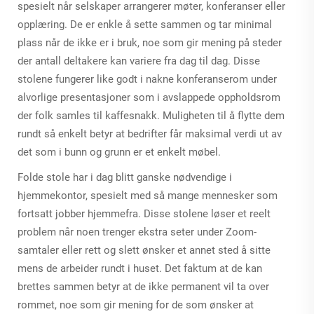
spesielt når selskaper arrangerer møter, konferanser eller
opplæring. De er enkle å sette sammen og tar minimal
plass når de ikke er i bruk, noe som gir mening på steder
der antall deltakere kan variere fra dag til dag. Disse
stolene fungerer like godt i nakne konferanserom under
alvorlige presentasjoner som i avslappede oppholdsrom
der folk samles til kaffesnakk. Muligheten til å flytte dem
rundt så enkelt betyr at bedrifter får maksimal verdi ut av
det som i bunn og grunn er et enkelt møbel.
Folde stole har i dag blitt ganske nødvendige i
hjemmekontor, spesielt med så mange mennesker som
fortsatt jobber hjemmefra. Disse stolene løser et reelt
problem når noen trenger ekstra seter under Zoom-
samtaler eller rett og slett ønsker et annet sted å sitte
mens de arbeider rundt i huset. Det faktum at de kan
brettes sammen betyr at de ikke permanent vil ta over
rommet, noe som gir mening for de som ønsker at