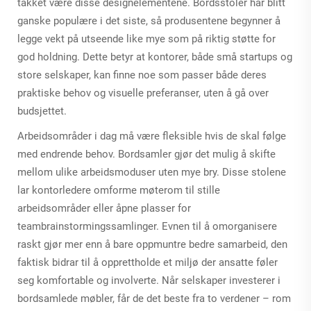
takket være disse designelementene. Bordsstoler har blitt
ganske populære i det siste, så produsentene begynner å
legge vekt på utseende like mye som på riktig støtte for
god holdning. Dette betyr at kontorer, både små startups og
store selskaper, kan finne noe som passer både deres
praktiske behov og visuelle preferanser, uten å gå over
budsjettet.
Arbeidsområder i dag må være fleksible hvis de skal følge
med endrende behov. Bordsamler gjør det mulig å skifte
mellom ulike arbeidsmoduser uten mye bry. Disse stolene
lar kontorledere omforme møterom til stille
arbeidsområder eller åpne plasser for
teambrainstormingssamlinger. Evnen til å omorganisere
raskt gjør mer enn å bare oppmuntre bedre samarbeid, den
faktisk bidrar til å opprettholde et miljø der ansatte føler
seg komfortable og involverte. Når selskaper investerer i
bordsamlede møbler, får de det beste fra to verdener – rom