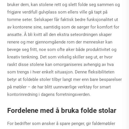
bruker dem, kan stolene rett og slett folde seg sammen og
frigjøre verdifull gulvplass som ellers ville gå tapt på
tomme seter. Selskaper får faktisk bedre funksjonalitet ut
av kontorene sine, samtidig som de sørger for komfort for
ansatte. Å bli kvitt all den ekstra seteordningen skaper
renere og mer gjennomgående rom der mennesker kan
bevege seg fritt, noe som ofte øker både produktivitet og
kreativ tenkning. Det som virkelig skiller seg ut, er hvor
raskt disse stolene kan omorganiseres avhengig av hva
som trengs i hver enkelt situasjon. Denne fleksibiliteten
betyr at foldeble stoler tilbyr langt mer enn bare besparelser
på møbler – de har blitt uunnværlige verktøy for smart
kontorinredning i dagens forretningsverden.
Fordelene med å bruka folde stolar
For bedrifter som ønsker å spare penger, gir faldemøbler