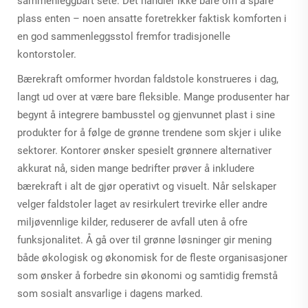
sammenleggbart sete. Det handler ikke bare om å spare
plass enten – noen ansatte foretrekker faktisk komforten i
en god sammenleggsstol fremfor tradisjonelle
kontorstoler.
Bærekraft omformer hvordan faldstole konstrueres i dag,
langt ud over at være bare fleksible. Mange produsenter har
begynt å integrere bambusstel og gjenvunnet plast i sine
produkter for å følge de grønne trendene som skjer i ulike
sektorer. Kontorer ønsker spesielt grønnere alternativer
akkurat nå, siden mange bedrifter prøver å inkludere
bærekraft i alt de gjør operativt og visuelt. Når selskaper
velger faldstoler laget av resirkulert trevirke eller andre
miljøvennlige kilder, reduserer de avfall uten å ofre
funksjonalitet. Å gå over til grønne løsninger gir mening
både økologisk og økonomisk for de fleste organisasjoner
som ønsker å forbedre sin økonomi og samtidig fremstå
som sosialt ansvarlige i dagens marked.