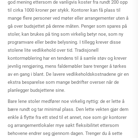
god mening ettersom de vanligvis koster fra rundt 200 opp
til cirka 1000 kroner per stykk. Kontorer kan få plass til
mange flere personer ved møter eller arrangementer uten å
gå over budsjettet på denne måten. Penger som spares på
stoler, kan brukes på ting som virkelig betyr noe, som ny
programvare eller bedre belysning. I tillegg krever disse
stolene lite vedlikehold over tid. Tradisjonell
kontormøblering har en tendens til å samle støv og krever
jevnlig rengjøring, mens faldemøbler bare trenger å tørkes
av en gang i blant. De lavere vedlikeholdskostnadene gir en
ekstra besparelse som mange bedrifter overser når de
planlegger budsjettene sine.
Bare lene stoler medfører noe virkelig nyttig: de er lette å
bære rundt og tar minimal plass. Den lette vekten gjør dem
enkle å flytte fra ett sted til et annet, noe som gir kontorer
og arrangementlokaler mye søkt fleksibilitet ettersom
behovene endrer seg gjennom dagen. Trenger du å sette