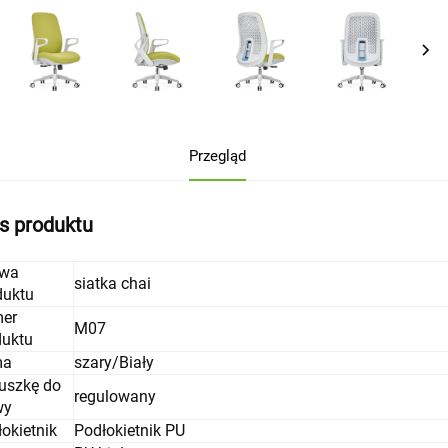
Przegląd
s produktu
wa
siatka chai
duktu
er
M07
duktu
ma
szary/Biały
uszkę do
regulowany
wy
okietnik
Podłokietnik PU