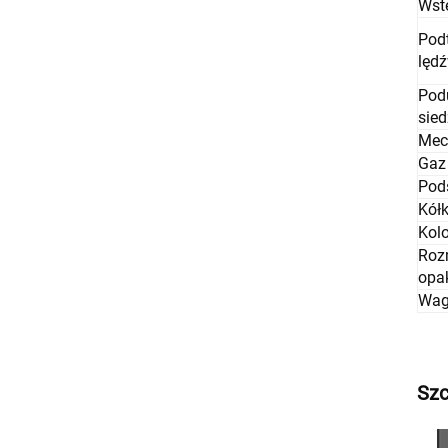
Wst
Pod
lęd
Pod
sied
Mec
Gaz 
Pod
Kół
Kolo
Roz
opa
Wag
Szc