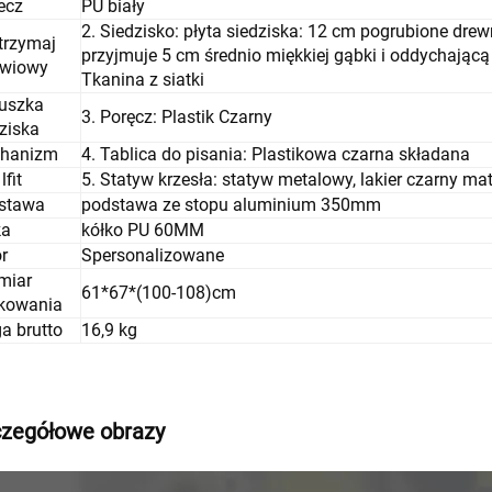
ecz
PU biały
2. Siedzisko: płyta siedziska: 12 cm pogrubione dre
trzymaj
przyjmuje 5 cm średnio miękkiej gąbki i oddychającą
źwiowy
Tkanina z siatki
uszka
3. Poręcz: Plastik Czarny
ziska
hanizm
4. Tablica do pisania: Plastikowa czarna składana
lfit
5. Statyw krzesła: statyw metalowy, lakier czarny m
stawa
podstawa ze stopu aluminium 350mm
ka
kółko PU 60MM
r
Spersonalizowane
miar
61*67*(100-108)cm
kowania
a brutto
16,9 kg
zegółowe obrazy