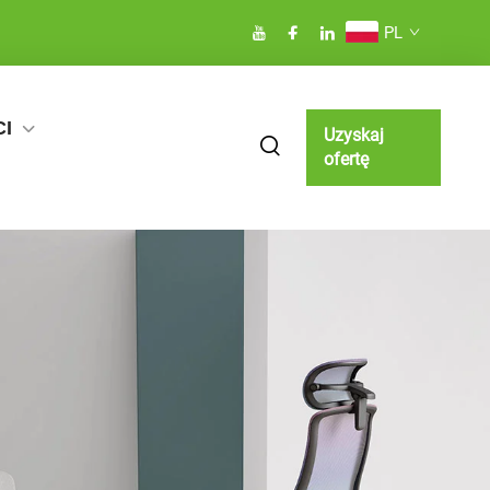
PL
I
Uzyskaj
ofertę