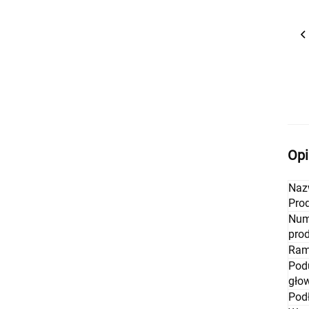
Opi
Naz
Pro
Num
pro
Ra
Pod
gło
Podł