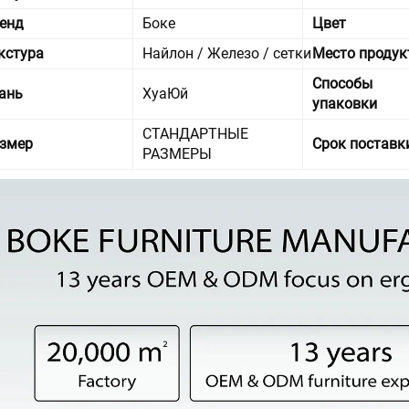
енд
Боке
Цвет
кстура
Найлон / Железо / сетки
Место продук
Способы
ань
ХуаЮй
упаковки
СТАНДАРТНЫЕ
змер
Срок поставк
РАЗМЕРЫ