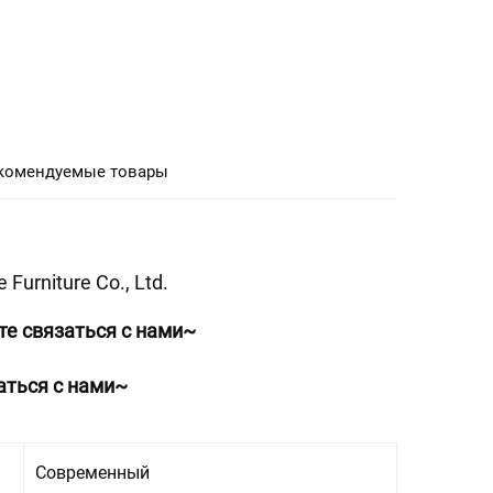
комендуемые товары
urniture Co., Ltd. 
е связаться с нами~ 
аться с нами~ 
Современный