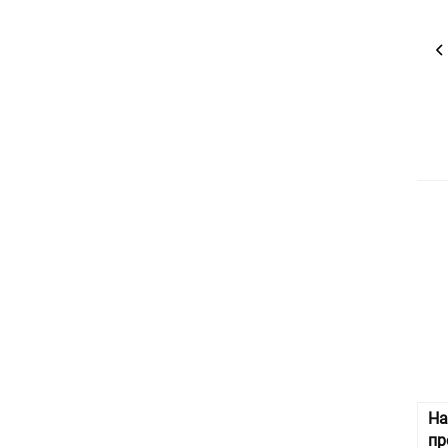
На
пр