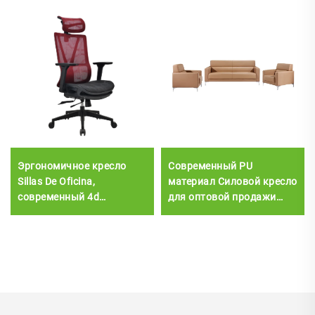
Эргономичное кресло
Современный PU
Sillas De Oficina,
материал Силовой кресло
современный 4d
для оптовой продажи
подлокотник, черный
домашняя мебель
нейлоновый каркас,
крышка кожаный набор
сетка, эргономичный
BOKE гостиная диван
офис для руководителя
европейский стиль 1
Cadeira De Escritorio
набор