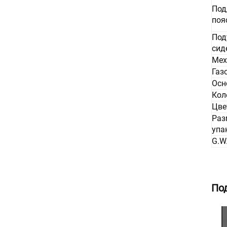
Под
поя
Под
сид
Мех
Газо
Осн
Кол
Цве
Раз
упа
G.W
По