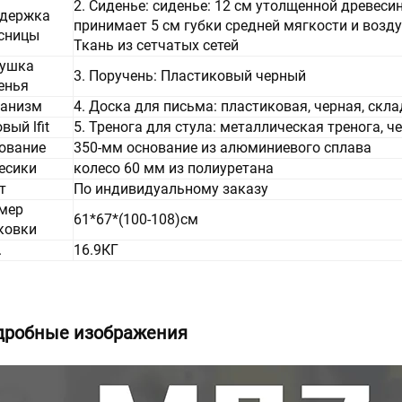
2. Сиденье: сиденье: 12 см утолщенной древеси
держка
принимает 5 см губки средней мягкости и воз
сницы
Ткань из сетчатых сетей
ушка
3. Поручень: Пластиковый черный
енья
анизм
4. Доска для письма: пластиковая, черная, скл
вый lfit
5. Тренога для стула: металлическая тренога, 
ование
350-мм основание из алюминиевого сплава
есики
колесо 60 мм из полиуретана
т
По индивидуальному заказу
мер
61*67*(100-108)см
ковки
.
16.9КГ
дробные изображения