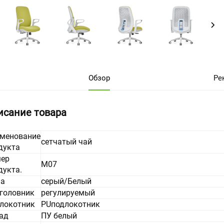
Обзор
Ре
исание товара
менование
сетчатый чай
дукта
ер
М07
дукта.
а
серый/Белый
головник
регулируемый
локотник
PUподлокотник
ад
ПУ белый