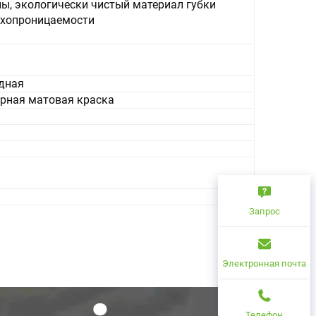
ны, экологически чистый материал губки
духопроницаемости
адная
черная матовая краска
Запрос
Электронная почта
Телефон