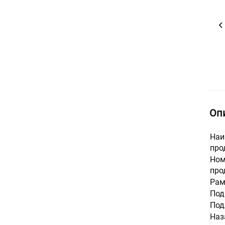
Оп
Наи
про
Ном
про
Рам
Под
Под
Наз