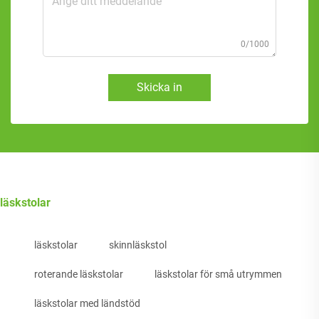
0/1000
Skicka in
läskstolar
läskstolar
skinnläskstol
roterande läskstolar
läskstolar för små utrymmen
läskstolar med ländstöd