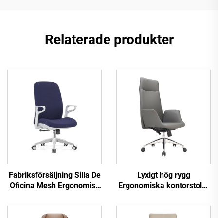
Relaterade produkter
Fabriksförsäljning Silla De
Lyxigt hög rygg
Oficina Mesh Ergonomisk
Ergonomiska kontorstolar
Stol Uppgift Vridbar
Lyftfunktion Bästa Pu
Kontorsstol För Personal
läder kontorsmöbler stol
Mitten Bak Dator