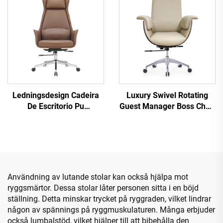
Kontorsstol
Ledningsdesign Cadeira
Luxury Swivel Rotating
De Escritorio Pu
Guest Manager Boss Chair
Ergonomiskt trä Läder
Luxury Ergonomic
kontorstolar Chefchef
Executive Commercial Pu
Kontorbord och stol
Leather Office Desk And
Chair Set
Användning av lutande stolar kan också hjälpa mot
ryggsmärtor. Dessa stolar låter personen sitta i en böjd
ställning. Detta minskar trycket på ryggraden, vilket lindrar
någon av spännings på ryggmuskulaturen. Många erbjuder
också lumbalstöd, vilket hjälper till att bibehålla den