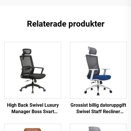
Relaterade produkter
High Back Swivel Luxury
Grossist billig datoruppgift
Manager Boss Svart
Swivel Staff Recliner
Kontorsstol Mesh Personal
Bekväm Mesh Tyg
Uppgift Ergonomisk Dator
Ergonomisk Kontorsstol
Skrivbord Mesh