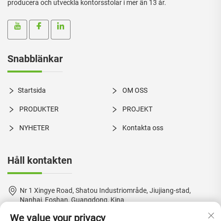
producera och utveckla kontorsstolar i mer än 13 år.
Snabblänkar
Startsida
OM OSS
PRODUKTER
PROJEKT
NYHETER
Kontakta oss
Håll kontakten
Nr 1 Xingye Road, Shatou Industriområde, Jiujiang-stad,
Nanhai, Foshan, Guangdong, Kina
We value your privacy
+86-18924550960