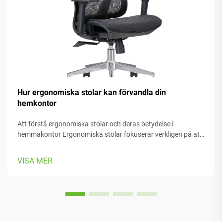
Hur ergonomiska stolar kan förvandla din
hemkontor
Att förstå ergonomiska stolar och deras betydelse i
hemmakontor Ergonomiska stolar fokuserar verkligen på att
hålla personer komfortabla medan de arbetar, med massor
av justerbara delar som passar olika kroppstyper och
VISA MER
preferenser. De flesta modeller har...