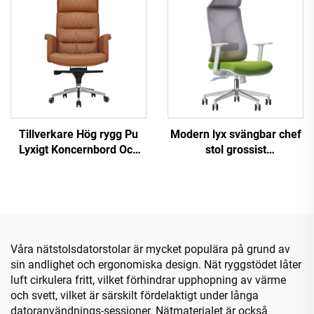
Kontorsstol
Tillverkare Hög rygg Pu
Modern lyx svängbar chef
Lyxigt Koncernbord Och
stol grossist
Stolsuppsättning Boss
kontorsmöbler justerbar
Träskinns Office Chair
höjd ergonomisk nät stol
Med Träbas
Våra nätstolsdatorstolar är mycket populära på grund av
sin andlighet och ergonomiska design. Nät ryggstödet låter
luft cirkulera fritt, vilket förhindrar upphopning av värme
och svett, vilket är särskilt fördelaktigt under långa
datoranvändnings-sessioner. Nätmaterialet är också