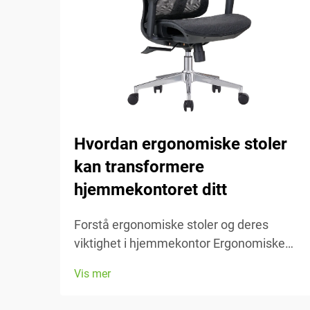
Hvordan ergonomiske stoler
kan transformere
hjemmekontoret ditt
Forstå ergonomiske stoler og deres
viktighet i hjemmekontor Ergonomiske
stoler handler egentlig om å holde
Vis mer
personen komfortabel mens de arbeider,
med mange justerbare deler som passer