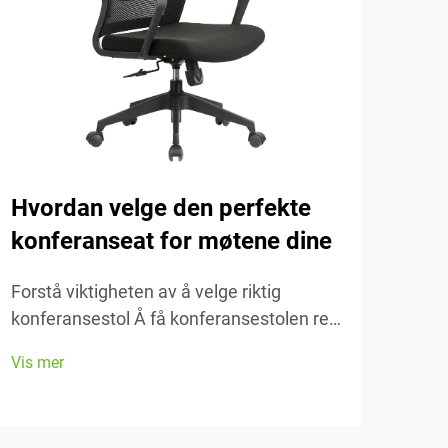
Hvordan velge den perfekte
Vik
konferanseat for møtene dine
tre
Forstå viktigheten av å velge riktig
Fors
konferansestol Å få konferansestolen rett
oppl
gjør all verdens forskjell når det gjelder
egen
Vis mer
Vis 
komfort og faktisk å få gjort arbeidet
De h
under de lange møtene som virker å vare
folk
evig...
skriv