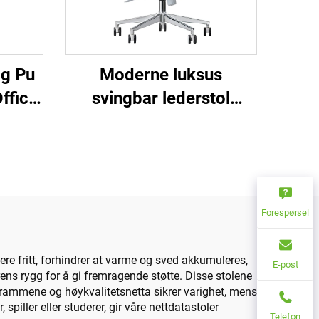
g Pu
Moderne luksus
ffice
svingbar lederstol
t Boss
engros kontormøbler
Swing
justerbar høyde
rebase
ergonomisk mesh stol
Forespørsel
ere fritt, forhindrer at varme og sved akkumuleres,
E-post
rens rygg for å gi fremragende støtte. Disse stolene
e rammene og høykvalitetsnetta sikrer varighet, mens
iller eller studerer, gir våre nettdatastoler
Telefon