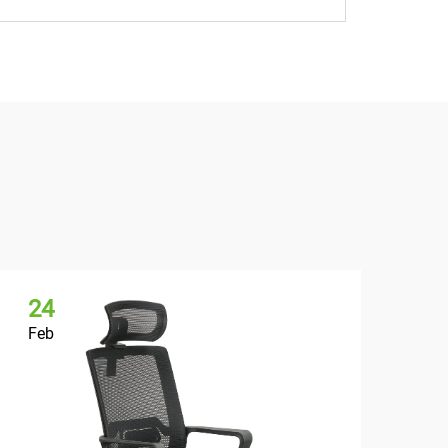
24
2
Feb
Fe