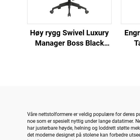
Høy rygg Swivel Luxury
Engr
Manager Boss Black
T
Kontorstol Mesh
Rec
Personal Oppgave
Mesh
Ergonomisk Databord
Mesh Kontorstol
Våre nettstolformere er veldig populære for deres pu
noe som er spesielt nyttig under lange datatimer. Ne
har justerbare høyde, helning og loddrett støtte me
det moderne designet på stolene kan forbedre utseend