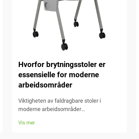
Hvorfor brytningsstoler er
essensielle for moderne
arbeidsområder
Viktigheten av faldragbare stoler i
moderne arbeidsområder
Arbeidsområdene i dag endrer seg hele
Vis mer
tiden, så evnen til å tilpasse seg er
virkelig viktig. Faldragbare stoler gjør det