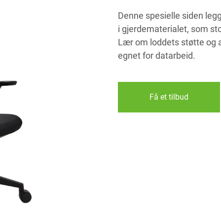
Denne spesielle siden leg
i gjerdematerialet, som sto
Lær om loddets støtte og a
egnet for datarbeid.
Få et tilbud