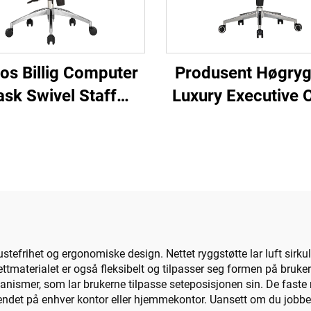
os Billig Computer
Produsent Høgryg
ask Swivel Staff
Luxury Executive O
liner Komfortabel
Desk And Chair Se
 Stoff Ergonomisk
Trærumet av lær 
Kontorstol
Office Chair med t
stefrihet og ergonomiske design. Nettet ryggstøtte lar luft sirkul
ttmaterialet er også fleksibelt og tilpasser seg formen på bruke
kanismer, som lar brukerne tilpasse seteposisjonen sin. De fast
et på enhver kontor eller hjemmekontor. Uansett om du jobber, sp