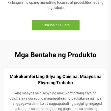
kailangan mo upang manatiling focused at produktibo habang
nagtrabajo.
Kumuha ng Quote
Mga Bentahe ng Produkto
Makukomfortang Silya ng Opisina: Maayos na
Ebyro ng Trabaho
Ang maayos na disenyo ng makukomfortang silya ng
opisina ay siguradong magpapataas ng pagkakaisa ng mga
manggagawa dahil ito ay nagpapabuti ng pagiging engaged
sa trabaho sa pamamagitan ng pagsunod sa antas ng