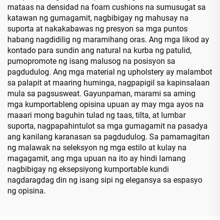
mataas na densidad na foam cushions na sumusugat sa
katawan ng gumagamit, nagbibigay ng mahusay na
suporta at nakakabawas ng presyon sa mga puntos
habang nagdidilig ng maramihang oras. Ang mga likod ay
kontado para sundin ang natural na kurba ng patulid,
pumopromote ng isang malusog na posisyon sa
pagdudulog. Ang mga material ng upholstery ay malambot
sa palapit at maaring huminga, nagpapigil sa kapinsalaan
mula sa pagsusweat. Gayunpaman, marami sa aming
mga kumportableng opisina upuan ay may mga ayos na
maaari mong baguhin tulad ng taas, tilta, at lumbar
suporta, nagpapahintulot sa mga gumagamit na pasadya
ang kanilang karanasan sa pagdudulog. Sa pamamagitan
ng malawak na seleksyon ng mga estilo at kulay na
magagamit, ang mga upuan na ito ay hindi lamang
nagbibigay ng eksepsiyong kumportable kundi
nagdaragdag din ng isang sipi ng elegansya sa espasyo
ng opisina.