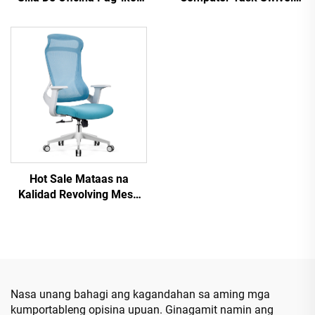
na Pag-ikot ng Ergonomic
Staff Recliner
na Litrato ng Opisina ng
Kumportable Mesh Fabric
Computer Desk Mid Back
Ergonomic Office Chair
Mesh Chair Para sa
Ang mga ito ay hindi
Opisina
maaaring mag-iwan ng
mga tao sa isang lugar na
hindi nila gusto
Hot Sale Mataas na
Kalidad Revolving Mesh
Design Computer Furniture
Plastic Ergonomic Office
Chair Staff Manager Chair
Nasa unang bahagi ang kagandahan sa aming mga
kumportableng opisina upuan. Ginagamit namin ang