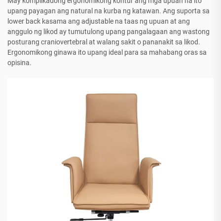
May komplikadong ergonomikong kontur ang mga upuan na ito
upang payagan ang natural na kurba ng katawan. Ang suporta sa
lower back kasama ang adjustable na taas ng upuan at ang
anggulo ng likod ay tumutulong upang pangalagaan ang wastong
posturang craniovertebral at walang sakit o pananakit sa likod.
Ergonomikong ginawa ito upang ideal para sa mahabang oras sa
opisina.