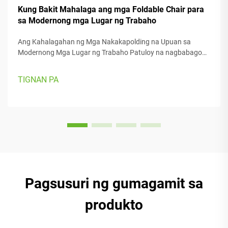
Kung Bakit Mahalaga ang mga Foldable Chair para
sa Modernong mga Lugar ng Trabaho
Ang Kahalagahan ng Mga Nakakapolding na Upuan sa
Modernong Mga Lugar ng Trabaho Patuloy na nagbabago
ang mga lugar ng trabaho ngayon, kaya ang kakayahang
umangkop ay talagang mahalaga. Ang mga nakakapolding
TIGNAN PA
na upuan ay nagpapadali sa paglipat-lipat ng mga bagay
kapag kailangan nating lumipat mula sa isang gawain
patungo sa iba pa o kapag kailangan ng espasyo para sa
iba't ibang bilang ng tao.
Pagsusuri ng gumagamit sa
produkto