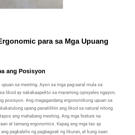
Ergonomic para sa Mga Upuang
ba ang Posisyon
 upuan sa meeting. Ayon sa mga pag-aaral mula sa
t sa likod ay nakakaapekto sa maraming opisyales ngayon,
ang posisyon. Ang magagandang ergonomikong upuan sa
akatulong upang panatilihin ang likod sa natural nitong
atapos ang mahabang meeting. Ang mga feature na
awaan at tamang ergonomics. Kapag ang mga tao ay
ang pagkabilis ng pagbagsak ng likuran, at kung saan