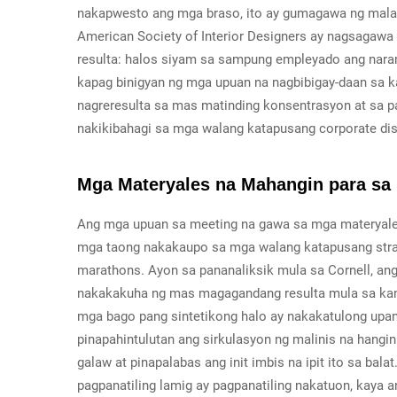
nakapwesto ang mga braso, ito ay gumagawa ng malak
American Society of Interior Designers ay nagsagawa n
resulta: halos siyam sa sampung empleyado ang nara
kapag binigyan ng mga upuan na nagbibigay-daan sa kan
nagreresulta sa mas matinding konsentrasyon at sa
nakikibahagi sa mga walang katapusang corporate di
Mga Materyales na Mahangin para sa
Ang mga upuan sa meeting na gawa sa mga materyale
mga taong nakakaupo sa mga walang katapusang stra
marathons. Ayon sa pananaliksik mula sa Cornell, a
nakakakuha ng mas magagandang resulta mula sa kani
mga bago pang sintetikong halo ay nakakatulong upa
pinapahintulutan ang sirkulasyon ng malinis na hangi
galaw at pinapalabas ang init imbis na ipit ito sa bal
pagpanatiling lamig ay pagpanatiling nakatuon, kaya 