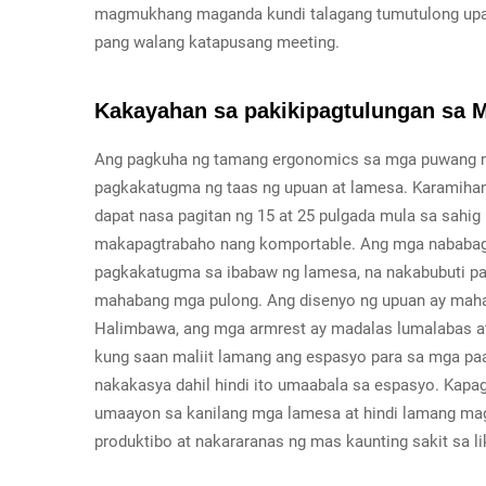
magmukhang maganda kundi talagang tumutulong upan
pang walang katapusang meeting.
Kakayahan sa pakikipagtulungan sa 
Ang pagkuha ng tamang ergonomics sa mga puwang n
pagkakatugma ng taas ng upuan at lamesa. Karamih
dapat nasa pagitan ng 15 at 25 pulgada mula sa sahig
makapagtrabaho nang komportable. Ang mga nababag
pagkakatugma sa ibabaw ng lamesa, na nakabubuti pa
mahabang mga pulong. Ang disenyo ng upuan ay mahal
Halimbawa, ang mga armrest ay madalas lumalabas at 
kung saan maliit lamang ang espasyo para sa mga p
nakakasya dahil hindi ito umaabala sa espasyo. Kapa
umaayon sa kanilang mga lamesa at hindi lamang ma
produktibo at nakararanas ng mas kaunting sakit sa l