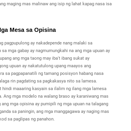
g maging mas malinaw ang isip ng lahat kapag nasa isa
Mga Mesa sa Opisina
g pagpupulong ay nakadepende nang malaki sa
an sa mga gabay ay nagmumungkahi na ang mga upuan ay
 upang ang mga taong may iba't ibang sukat ay
ong upuan ay nakatutulong upang maayos ang
ra sa pagpapanatili ng tamang posisyon habang nasa
aga rin pagdating sa pagkakasya nito sa lamesa.
hindi maaaring kasyain sa ilalim ng ilang mga lamesa
aa. Ang mga modelo na walang braso ay karaniwang mas
g ang mga opisina ay pumipili ng mga upuan na talagang
ganda sa paningin, ang mga manggagawa ay naging mas
ikod sa paglipas ng panahon.