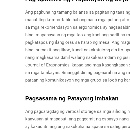
Ang pagkuha ng tamang balanse sa pagitan ng taas ng
manatiling komportable habang nasa mga pulong at m
sa mga rekomendasyon sa ergonomics ay nagsasabin
hindi mapabayaan ng mga tao ang kanilang sarili na 
pagkatapos ng ilang oras sa harap ng mesa. Ang mag
hindi sumakit ang likod, kundi nakakatulong din ito
nang magkasama dahil walang nakakaramdam ng pisika
Journal of Ergonomics, kapag ang mga kasangkapan s
sa mga talakayan. Binanggit din ng pag-aaral na ang 
paraan ng komunikasyon ng mga grupo sa loob ng kan
Pagsasama ng Patayong Imbakan
Ang pagdaragdag ng vertical storage sa mga silid ng 
kaayusan at mapabuti ang paggamit ng espasyo nang hi
ay kakaunti lang ang nakukuha na space sa sahig pero