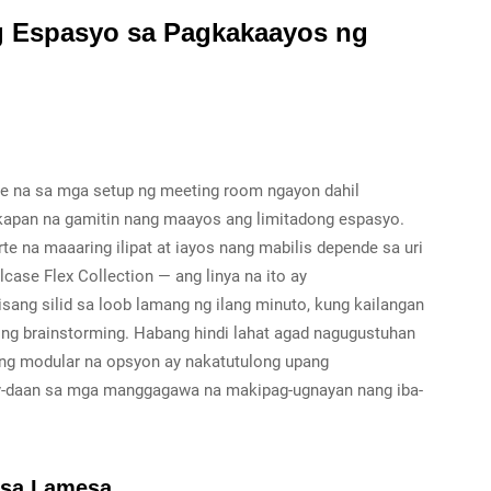
ng Espasyo sa Pagkakaayos ng
e na sa mga setup ng meeting room ngayon dahil
sikapan na gamitin nang maayos ang limitadong espasyo.
e na maaaring ilipat at iayos nang mabilis depende sa uri
case Flex Collection — ang linya na ito ay
sang silid sa loob lamang ng ilang minuto, kung kailangan
 ng brainstorming. Habang hindi lahat agad nagugustuhan
ang modular na opsyon ay nakatutulong upang
ay-daan sa mga manggagawa na makipag-ugnayan nang iba-
 sa Lamesa