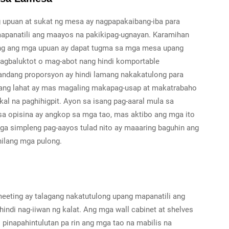
 upuan at sukat ng mesa ay nagpapakaibang-iba para
apanatili ang maayos na pakikipag-ugnayan. Karamihan
g ang mga upuan ay dapat tugma sa mga mesa upang
magbaluktot o mag-abot nang hindi komportable
andang proporsyon ay hindi lamang nakakatulong para
 upang lahat ay mas magaling makapag-usap at makatrabaho
l na paghihigpit. Ayon sa isang pag-aaral mula sa
a opisina ay angkop sa mga tao, mas aktibo ang mga ito
mga simpleng pag-aayos tulad nito ay maaaring baguhin ang
ilang mga pulong.
meeting ay talagang nakatutulong upang mapanatili ang
ndi nag-iiwan ng kalat. Ang mga wall cabinet at shelves
 pinapahintulutan pa rin ang mga tao na mabilis na