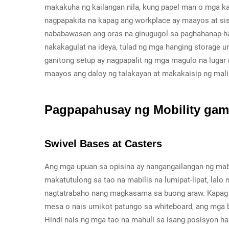
makakuha ng kailangan nila, kung papel man o mga ka
nagpapakita na kapag ang workplace ay maayos at sis
nababawasan ang oras na ginugugol sa paghahanap-h
nakakagulat na ideya, tulad ng mga hanging storage 
ganitong setup ay nagpapalit ng mga magulo na lugar 
maayos ang daloy ng talakayan at makakaisip ng mali
Pagpapahusay ng Mobility gam
Swivel Bases at Casters
Ang mga upuan sa opisina ay nangangailangan ng mabu
makatutulong sa tao na mabilis na lumipat-lipat, lal
nagtatrabaho nang magkasama sa buong araw. Kapag a
mesa o nais umikot patungo sa whiteboard, ang mga b
Hindi nais ng mga tao na mahuli sa isang posisyon h