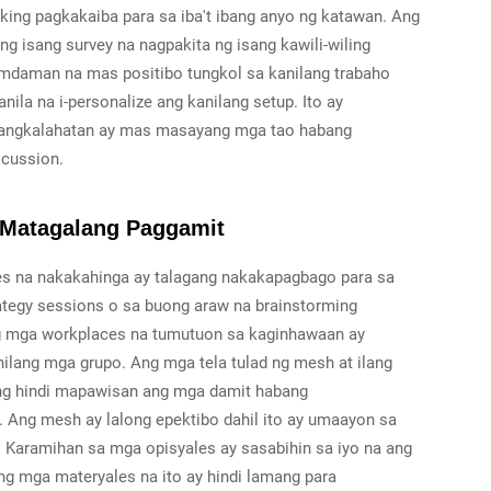
ing pagkakaiba para sa iba't ibang anyo ng katawan. Ang
g isang survey na nagpakita ng isang kawili-wiling
mdaman na mas positibo tungkol sa kanilang trabaho
ila na i-personalize ang kanilang setup. Ito ay
 pangkalahatan ay mas masayang mga tao habang
scussion.
 Matagalang Paggamit
s na nakakahinga ay talagang nakakapagbago para sa
tegy sessions o sa buong araw na brainstorming
ng mga workplaces na tumutuon sa kaginhawaan ay
lang mga grupo. Ang mga tela tulad ng mesh at ilang
ng hindi mapawisan ang mga damit habang
n. Ang mesh ay lalong epektibo dahil ito ay umaayon sa
at. Karamihan sa mga opisyales ay sasabihin sa iyo na ang
ang mga materyales na ito ay hindi lamang para