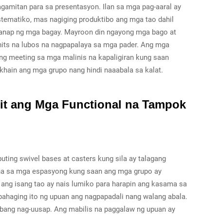
gamitan para sa presentasyon. Ilan sa mga pag-aaral ay
tematiko, mas nagiging produktibo ang mga tao dahil
anap ng mga bagay. Mayroon din ngayong mga bago at
units na lubos na nagpapalaya sa mga pader. Ang mga
ng meeting sa mga malinis na kapaligiran kung saan
khain ang mga grupo nang hindi naaabala sa kalat.
it ang Mga Functional na Tampok
ting swivel bases at casters kung sila ay talagang
o na sa mga espasyong kung saan ang mga grupo ay
ng isang tao ay nais lumiko para harapin ang kasama sa
ahaging ito ng upuan ang nagpapadali nang walang abala.
abang nag-uusap. Ang mabilis na paggalaw ng upuan ay