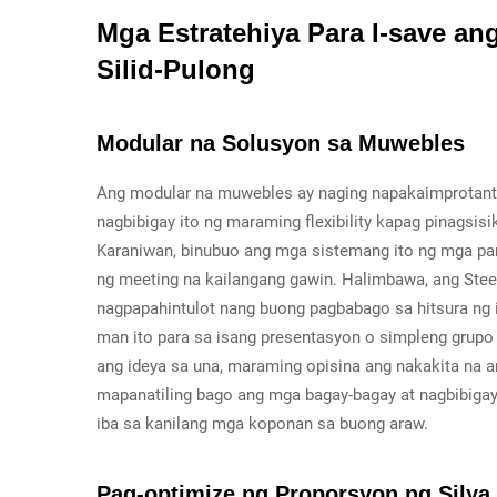
Mga Estratehiya Para I-save a
Silid-Pulong
Modular na Solusyon sa Muwebles
Ang modular na muwebles ay naging napakaimprotant
nagbibigay ito ng maraming flexibility kapag pinagsi
Karaniwan, binubuo ang mga sistemang ito ng mga part
ng meeting na kailangang gawin. Halimbawa, ang Steel
nagpapahintulot nang buong pagbabago sa hitsura ng i
man ito para sa isang presentasyon o simpleng grupo
ang ideya sa una, maraming opisina ang nakakita na 
mapanatiling bago ang mga bagay-bagay at nagbibig
iba sa kanilang mga koponan sa buong araw.
Pag-optimize ng Proporsyon ng Silya