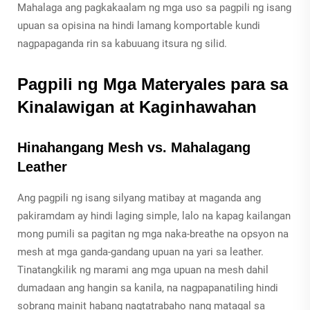
Mahalaga ang pagkakaalam ng mga uso sa pagpili ng isang
upuan sa opisina na hindi lamang komportable kundi
nagpapaganda rin sa kabuuang itsura ng silid.
Pagpili ng Mga Materyales para sa
Kinalawigan at Kaginhawahan
Hinahangang Mesh vs. Mahalagang
Leather
Ang pagpili ng isang silyang matibay at maganda ang
pakiramdam ay hindi laging simple, lalo na kapag kailangan
mong pumili sa pagitan ng mga naka-breathe na opsyon na
mesh at mga ganda-gandang upuan na yari sa leather.
Tinatangkilik ng marami ang mga upuan na mesh dahil
dumadaan ang hangin sa kanila, na nagpapanatiling hindi
sobrang mainit habang nagtatrabaho nang matagal sa