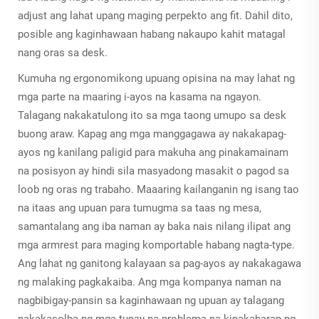
adjust ang lahat upang maging perpekto ang fit. Dahil dito,
posible ang kaginhawaan habang nakaupo kahit matagal
nang oras sa desk.
Kumuha ng ergonomikong upuang opisina na may lahat ng
mga parte na maaring i-ayos na kasama na ngayon.
Talagang nakakatulong ito sa mga taong umupo sa desk
buong araw. Kapag ang mga manggagawa ay nakakapag-
ayos ng kanilang paligid para makuha ang pinakamainam
na posisyon ay hindi sila masyadong masakit o pagod sa
loob ng oras ng trabaho. Maaaring kailanganin ng isang tao
na itaas ang upuan para tumugma sa taas ng mesa,
samantalang ang iba naman ay baka nais nilang ilipat ang
mga armrest para maging komportable habang nagta-type.
Ang lahat ng ganitong kalayaan sa pag-ayos ay nakakagawa
ng malaking pagkakaiba. Ang mga kompanya naman na
nagbibigay-pansin sa kaginhawaan ng upuan ay talagang
nakakasolba ng mga tunay na problema na kinakaharap ng