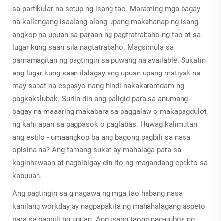
sa partikular na setup ng isang tao. Maraming mga bagay
na kailangang isaalang-alang upang makahanap ng isang
angkop na upuan sa paraan ng pagtratrabaho ng tao at sa
lugar kung saan sila nagtatrabaho. Magsimula sa
pamamagitan ng pagtingin sa puwang na available. Sukatin
ang lugar kung saan ilalagay ang upuan upang matiyak na
may sapat na espasyo nang hindi nakakaramdam ng
pagkakalubak. Suriin din ang paligid para sa anumang
bagay na maaaring makabara sa paggalaw o makapagdulot
ng kahirapan sa pagpasok o paglabas. Huwag kalimutan
ang estilo - umaangkop ba ang bagong pagbili sa nasa
opisina na? Ang tamang sukat ay mahalaga para sa
kaginhawaan at nagbibigay din ito ng magandang epekto sa
kabuuan.
Ang pagtingin sa ginagawa ng mga tao habang nasa
kanilang workday ay nagpapakita ng mahahalagang aspeto
para sa pagpili ng upuan. Ang isang taong nag-uubos ng