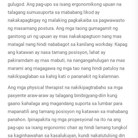
gulugod. Ang pag-upo sa isang ergonomikong upuan na
talagang sumusuporta sa mababang likod ay
nakakapagbigay ng malaking pagkakaiba sa pagwawasto
ng masamang postura. Ang mga taong gumagamit ng
ganitong uri ng upuan ay mas nakakapagtuon nang mas
matagal nang hindi nababagot sa kanilang workday. Kapag
ang katawan ay nasa tamang posisyon, lahat ay
pakiramdam ay mas mabuti, na nangangahulugan na mas
marami ang magagawa ng mga tao nang hindi patuloy na
nakikipaglaban sa kahig kati o pananakit ng kalamnan.
Ang mga physical therapist na nakikipagtrabaho sa mga
pasyente araw-araw ay talagang binibigyang-diin kung
gaano kahalaga ang magandang suporta sa lumbar para
mapanatili ang tamang posisyon ng katawan sa mahabang
panahon. Ipinapakita ng mga propesyonal na ito na ang
pag-upo sa isang ergonomic chair ay hindi lamang tungkol
sa kaginhawahan sa kasalukuyan, kundi nakatutulong din