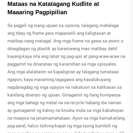
Mataas na Katatagang Kudlite at
Maaaring Pagpipilian
Sa pagpili ng isang upuan sa opisina, talagang mahalaga
ang tibay ng frame para mapanatili ang kaligtasan at
matibay nang matagal. Ang mga frame na gawa sa asero o
dinagdagan ng plastik ay karaniwang mas matibay dahil
kayang-kaya nila ang lahat ng pag-upo at pang-araw-araw na
paggamit na dinaranas ng karamihan sa mga opisyales.
Ang mga alalahanin sa kapaligiran ay talagang tumataas
ngayon, kaya maraming tagagawa ang kasalukuyang
nagdaragdag ng mga opsyon na nakatuon sa kalikasan sa
kanilang disenyo ng upuan. Ginagamit ng ilang kompanya
ang mga bahagi ng metal na na-recycle habang iba naman
ay gumagamit ng kahoy na kinuha mula sa mga kakahuyan
na maayos na pinamamahalaan. Ayon sa mga kamakailang
pag-aaral, halos tatlong-kapat ng mga taong bumibili ng