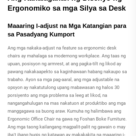
Ergonomiko sa mga Silya sa Desk
Maaaring I-adjust na Mga Katangian para
sa Pasadyang Kumport
Ang mga nakaka-adjust na feature sa ergonomic desk
chairs ay mahalaga sa modernong workplace. Ang taas ng
upuan, posisyon ng armrest, at ang pagka-tilt ng likod ay
pawang nakakaapekto sa kaginhawaan habang nakaupo sa
trabaho. Ayon sa mga pag-aaral, ang mga adjustable na
opsyon ay nakatutulong upang mabawasan ng halos 30
porsiyento ang mga problema sa leeg at likod, na
nangangahulugan na mas nakatuon at produktibo ang mga
manggagawa sa buong araw. Kumuha ng halimbawa ang
Ergonomic Office Chair na gawa ng Foshan Boke Furniture.
Ang mga taong kailangang magpalit-palit ng gawain o may
iba't ibang hugis ng katawan ay makakakita na maaaring i-