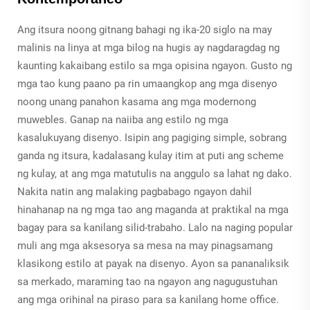
Ang itsura noong gitnang bahagi ng ika-20 siglo na may
malinis na linya at mga bilog na hugis ay nagdaragdag ng
kaunting kakaibang estilo sa mga opisina ngayon. Gusto ng
mga tao kung paano pa rin umaangkop ang mga disenyo
noong unang panahon kasama ang mga modernong
muwebles. Ganap na naiiba ang estilo ng mga
kasalukuyang disenyo. Isipin ang pagiging simple, sobrang
ganda ng itsura, kadalasang kulay itim at puti ang scheme
ng kulay, at ang mga matutulis na anggulo sa lahat ng dako.
Nakita natin ang malaking pagbabago ngayon dahil
hinahanap na ng mga tao ang maganda at praktikal na mga
bagay para sa kanilang silid-trabaho. Lalo na naging popular
muli ang mga aksesorya sa mesa na may pinagsamang
klasikong estilo at payak na disenyo. Ayon sa pananaliksik
sa merkado, maraming tao na ngayon ang nagugustuhan
ang mga orihinal na piraso para sa kanilang home office.