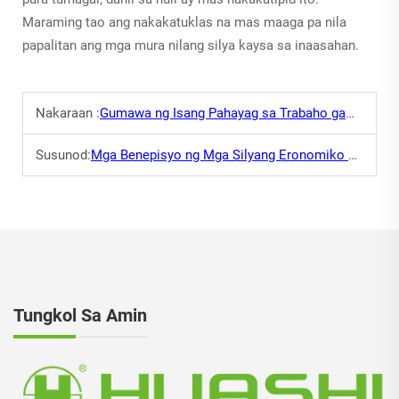
Maraming tao ang nakakatuklas na mas maaga pa nila
papalitan ang mga mura nilang silya kaysa sa inaasahan.
Nakaraan :
Gumawa ng Isang Pahayag sa Trabaho gamit ang mga Executive Chair
Susunod:
Mga Benepisyo ng Mga Silyang Eronomiko para sa Malusog na Puwang ng Trabaho
Tungkol Sa Amin