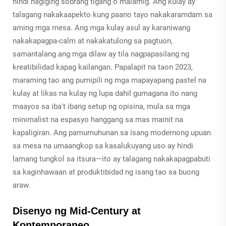
hindi nagiging sobrang tigang o malamig. Ang kulay ay
talagang nakakaapekto kung paano tayo nakakaramdam sa
aming mga mesa. Ang mga kulay asul ay karaniwang
nakakapagpa-calm at nakakatulong sa pagtuon,
samantalang ang mga dilaw ay tila nagpapasilang ng
kreatibilidad kapag kailangan. Papalapit na taon 2023,
maraming tao ang pumipili ng mga mapayapang pastel na
kulay at likas na kulay ng lupa dahil gumagana ito nang
maayos sa iba't ibang setup ng opisina, mula sa mga
minimalist na espasyo hanggang sa mas mainit na
kapaligiran. Ang pamumuhunan sa isang modernong upuan
sa mesa na umaangkop sa kasalukuyang uso ay hindi
lamang tungkol sa itsura—ito ay talagang nakakapagpabuti
sa kaginhawaan at produktibidad ng isang tao sa buong
araw.
Disenyo ng Mid-Century at
Kontemporaneo