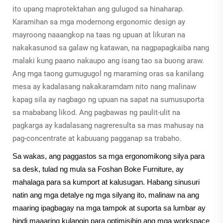
ito upang maprotektahan ang gulugod sa hinaharap.
Karamihan sa mga modernong ergonomic design ay
mayroong naaangkop na taas ng upuan at likuran na
nakakasunod sa galaw ng katawan, na nagpapagkaiba nang
malaki kung paano nakaupo ang isang tao sa buong araw.
Ang mga taong gumugugol ng maraming oras sa kanilang
mesa ay kadalasang nakakaramdam nito nang malinaw
kapag sila ay nagbago ng upuan na sapat na sumusuporta
sa mababang likod. Ang pagbawas ng paulit-ulit na
pagkarga ay kadalasang nagreresulta sa mas mahusay na
pag-concentrate at kabuuang pagganap sa trabaho.
Sa wakas, ang paggastos sa mga ergonomikong silya para
sa desk, tulad ng mula sa Foshan Boke Furniture, ay
mahalaga para sa kumport at kalusugan. Habang sinusuri
natin ang mga detalye ng mga silyang ito, malinaw na ang
maaring ipagbagay na mga tampok at suporta sa lumbar ay
hindi maaaring kulangin para optimisihin ang mga workspace