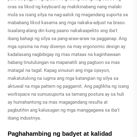
oras sa likod ng keyboard ay makikinabang nang malaki
mula sa isang silya na nag-aalok ng magandang suporta sa
mababang likod kasama ang mga nakaka-adjust na braso.
Isaalang-alang din kung paano nakakaapekto ang iba't
ibang bahagi ng silya sa pang-araw-araw na pagganap. Ang
mga opisina na may disenyo na may ergonomic design ay
kadalasang nagbibigay ng mas mataas na kaginhawaan
habang tinutulungan na mapanatili ang pagtuon sa mas
matagal na tagal. Kapag sinusuri ang mga opsyon,
makatutulong na iugma ang mga katangian ng silya sa
aktuwal na mga pattern ng paggamit. Ang paglikha ng isang
workspace na sumusuporta sa tamang postura ay sa huli
ay humahantong sa mas magagandang resulta at
pagbutihin ang kalusugan ng mga manggagawa sa iba't
ibang industriya.
Paghahambing ng badyet at kalidad