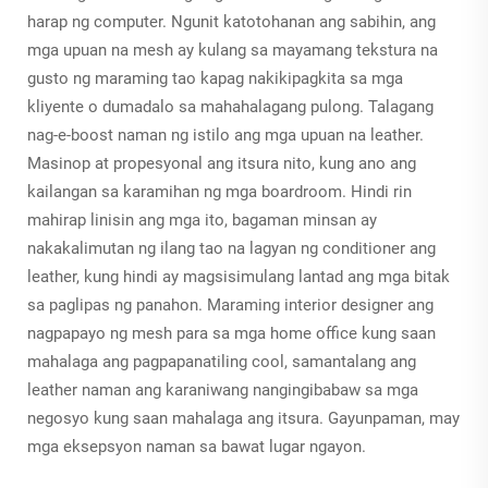
harap ng computer. Ngunit katotohanan ang sabihin, ang
mga upuan na mesh ay kulang sa mayamang tekstura na
gusto ng maraming tao kapag nakikipagkita sa mga
kliyente o dumadalo sa mahahalagang pulong. Talagang
nag-e-boost naman ng istilo ang mga upuan na leather.
Masinop at propesyonal ang itsura nito, kung ano ang
kailangan sa karamihan ng mga boardroom. Hindi rin
mahirap linisin ang mga ito, bagaman minsan ay
nakakalimutan ng ilang tao na lagyan ng conditioner ang
leather, kung hindi ay magsisimulang lantad ang mga bitak
sa paglipas ng panahon. Maraming interior designer ang
nagpapayo ng mesh para sa mga home office kung saan
mahalaga ang pagpapanatiling cool, samantalang ang
leather naman ang karaniwang nangingibabaw sa mga
negosyo kung saan mahalaga ang itsura. Gayunpaman, may
mga eksepsyon naman sa bawat lugar ngayon.