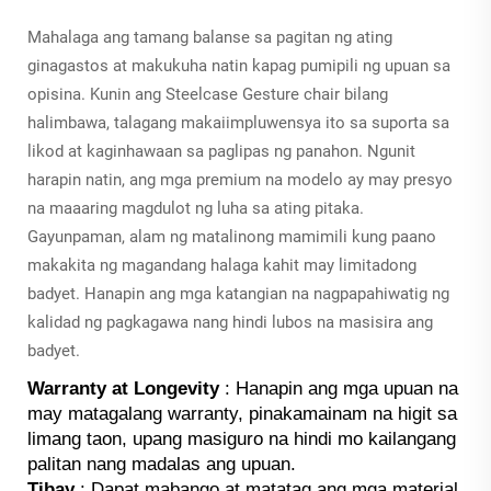
Mahalaga ang tamang balanse sa pagitan ng ating
ginagastos at makukuha natin kapag pumipili ng upuan sa
opisina. Kunin ang Steelcase Gesture chair bilang
halimbawa, talagang makaiimpluwensya ito sa suporta sa
likod at kaginhawaan sa paglipas ng panahon. Ngunit
harapin natin, ang mga premium na modelo ay may presyo
na maaaring magdulot ng luha sa ating pitaka.
Gayunpaman, alam ng matalinong mamimili kung paano
makakita ng magandang halaga kahit may limitadong
badyet. Hanapin ang mga katangian na nagpapahiwatig ng
kalidad ng pagkagawa nang hindi lubos na masisira ang
badyet.
Warranty at Longevity
: Hanapin ang mga upuan na
may matagalang warranty, pinakamainam na higit sa
limang taon, upang masiguro na hindi mo kailangang
palitan nang madalas ang upuan.
Tibay
: Dapat mabango at matatag ang mga material