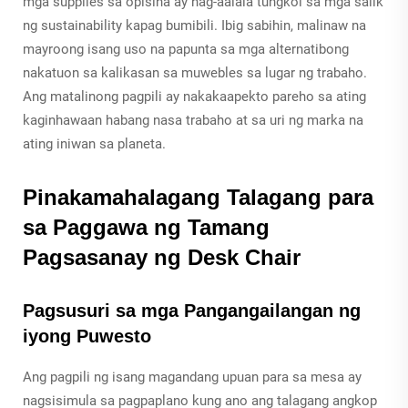
mga supplies sa opisina ay nag-aalala tungkol sa mga salik
ng sustainability kapag bumibili. Ibig sabihin, malinaw na
mayroong isang uso na papunta sa mga alternatibong
nakatuon sa kalikasan sa muwebles sa lugar ng trabaho.
Ang matalinong pagpili ay nakakaapekto pareho sa ating
kaginhawaan habang nasa trabaho at sa uri ng marka na
ating iniwan sa planeta.
Pinakamahalagang Talagang para
sa Paggawa ng Tamang
Pagsasanay ng Desk Chair
Pagsusuri sa mga Pangangailangan ng
iyong Puwesto
Ang pagpili ng isang magandang upuan para sa mesa ay
nagsisimula sa pagpaplano kung ano ang talagang angkop