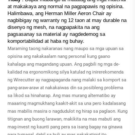
at makakaya ang normal na pagpapawis ng opisina.
Halimbawa, ang Herman Miller Aeron Chair ay
nagbibigay ng warranty ng 12 taon at may durable na
disenyo ng mesh, na nagpapakita na ang
pagsasanay sa material ay nagdedemog sa
komportabilidad at haba ng buhay.
Maraming taong nakaranas nang maupo sa mga upuan sa
opisina ang nakakaalam nang personal kung gaano
kahalaga ang magandang upuan. Ang pagbili ng mga de-
kalidad na ergonomikong silya katulad ng inirerekomenda
ng Wirecutter ay nagpapaganda nang malaki sa komport sa
pang-araw-araw at nakakaiwas din sa posibleng problema
sa likod sa hinaharap. Ang mas murang alternatibo ay
maaaring magmukhang kaakit-akit sa una pero kadalasang
mas mabilis masira o nagdudulot ng hirap sa paglaon. Kung
titignan ang buong larawan, makikita na mas mabuti ang
mag-invest ng kaunti pang pera sa isang bagay na ginawa
para tumagal, dahil sa huli ay mas nakakatipid ito.