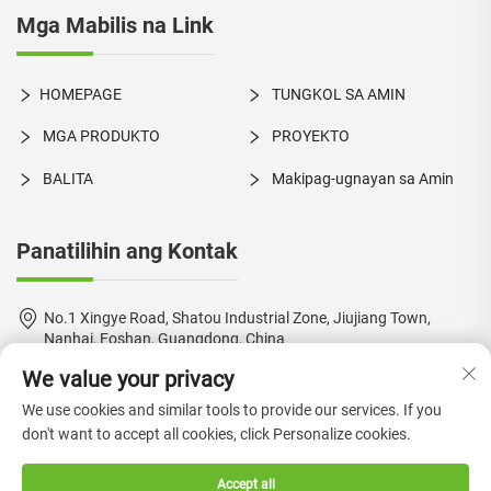
Mga Mabilis na Link
HOMEPAGE
TUNGKOL SA AMIN
MGA PRODUKTO
PROYEKTO
BALITA
Makipag-ugnayan sa Amin
Panatilihin ang Kontak
No.1 Xingye Road, Shatou Industrial Zone, Jiujiang Town,
Nanhai, Foshan, Guangdong, China
We value your privacy
+86-18924550960
We use cookies and similar tools to provide our services. If you
[email protected]
don't want to accept all cookies, click Personalize cookies.
Accept all