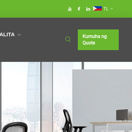
TL
ALITA
Kumuha ng
Quote