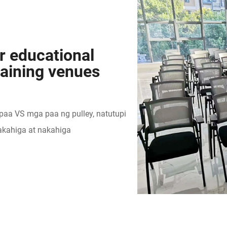
or educational
training venues
aa VS mga paa ng pulley, natutupi
 nakahiga at nakahiga