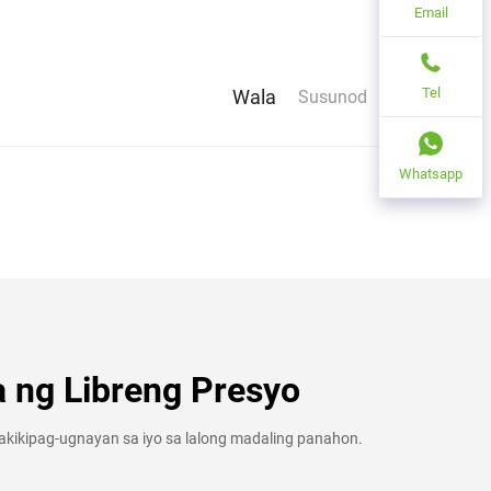
Email
Tel
Wala
Susunod
Whatsapp
ng Libreng Presyo
kikipag-ugnayan sa iyo sa lalong madaling panahon.