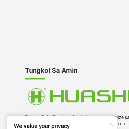
Tungkol Sa Amin
Foshan Boke Furniture Co., Ltd ay nag-specialize s
paggawa at pagbuo ng mga upuan sa opisina sa
We value your privacy