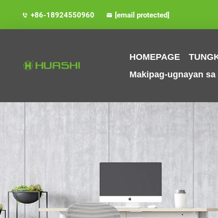
+86-18924550960
[email protected]
HOMEPAGE
TUNGK
Makipag-ugnayan sa