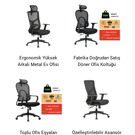
Ergonomik Döner Ofis
Ergonomik Koltuk Ev İçi
Ağ Koltukları Sillas De
Desklere
Oficina
Ergonomik Yüksek
Fabrika Doğrudan Satış
Arkalı Metal Ev Ofisi
Döner Ofis Koltuğu
Mobilyası Modern
Toplantı Odası Ağırlıklı
Yönetici Ayarlanabilir
Masa Koltuğu Siyah Ofis
Ağırlık Bilgisayar Ofis
Ağırlıklı Koltuğu Popüler
Koltuğu Başı Destekli
Satış
Toplu Ofis Eşyaları
Özelleştirilebilir Asansör