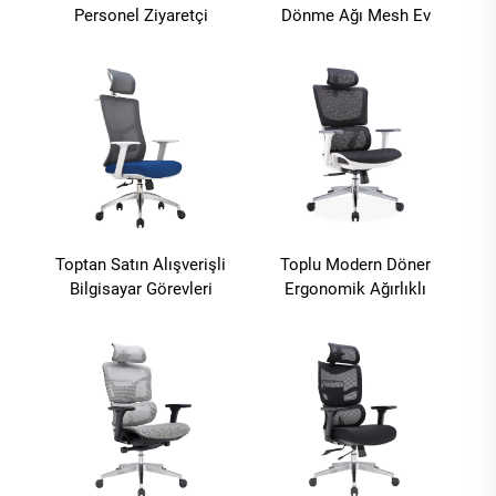
Personel Ziyaretçi
Dönme Ağı Mesh Ev
Yüksek Arkalı Ofis
Ofisi Ergonomik Patron
Koltuğu Ağırlıklı
Metal Kumaş
Ergonomik Koltuk
Ayarlanabilir Plastik
Yönetici Ofis Sandalyesi
Toptan Satın Alışverişli
Toplu Modern Döner
Bilgisayar Görevleri
Ergonomik Ağırlıklı
Döner Personel Koltuk
Eksekütif Cadeira De
Çamaşırları Rahatlıklı
Escritorio Ofis
Ağ Kumaş Ergonomik
Sandalyesi Sillas De
Ofis Sandalyesi
Oficina Ofis Eşyası