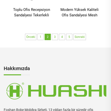
Toplu Ofis Recepsiyon
Modern Yüksek Kaliteli
Sandalyesi Tekerlekli
Ofis Sandalyesi Mesh
Döner Konforlu Ağırlıklı
Yüksek Arkalı
Bilgisayar Eksekütif
Ergonomik Ejderha
Öğretmen Ofis
Sandalyesi Döner
Sandalyeleri Yetişkinler
Yönetici Masası Mesh
Önceki
1
2
3
4
5
Sonraki
için
Ofis Sandalyeleri
Hakkımızda
Foshan Boke Mobilya Şirketi, 13 yıldan fazla bir süredir ofis