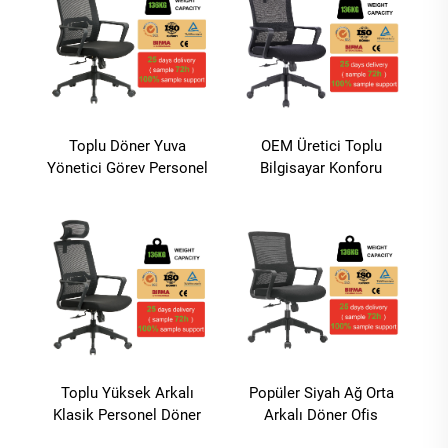
Toplu Döner Yuva
OEM Üretici Toplu
Yönetici Görev Personel
Bilgisayar Konforu
Ofis Koltukları Sillas De
Ağırlıklı Fiyatlı İkili
Oficina Ergonomik Ağ
Ergonomik Yüksek
Koltuğu
Arkalı Ofis Koltuğu
Toplu Yüksek Arkalı
Popüler Siyah Ağ Orta
Klasik Personel Döner
Arkalı Döner Ofis
Koltuğu Mobilyası
Koltuğu Ayarlanabilir