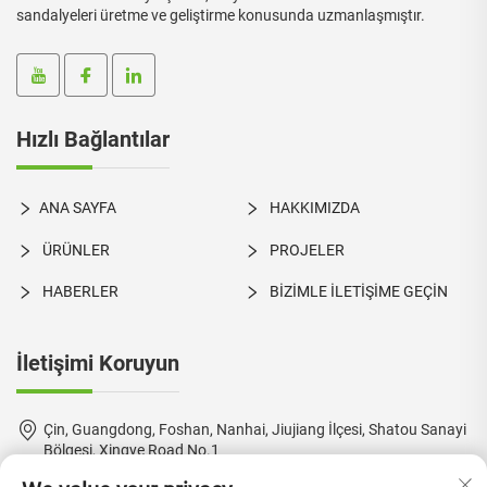
sandalyeleri üretme ve geliştirme konusunda uzmanlaşmıştır.
Hızlı Bağlantılar
ANA SAYFA
HAKKIMIZDA
ÜRÜNLER
PROJELER
HABERLER
BİZİMLE İLETİŞİME GEÇİN
İletişimi Koruyun
Çin, Guangdong, Foshan, Nanhai, Jiujiang İlçesi, Shatou Sanayi
Bölgesi, Xingye Road No.1
+86-18924550960