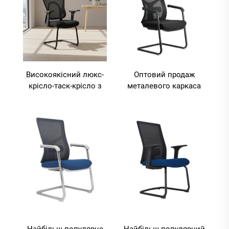
Високоякісний люкс-
Оптовий продаж
крісло-таск-крісло з
металевого каркаса
сітчастою
сітчастого офісного
конструкцією для
крісла, ергономічне
керівників,
крісло для
індивідуально
відвідувачів для
розроблене
переговорної кімнати
ергономічне офісне й
домашнє крісло з
пластиковим
каркасом у сучасному
дизайні
Найбільш популярне
Найбільш популярний