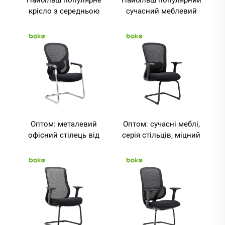
крісло з середньою
сучасний меблевий
опорою спини,
офісний стілець із
тканинне крісло з
фіксованими
вигнутим елементом
підлокітниками,
та сітчастою
середньою висотою
конструкцією для
спинки, сітчастим
домашнього офісу,
сидінням та
офісного меблів,
вигнутими ніжками
офісного обладнання
для співробітників і
та офісних столів
відвідувачів
Оптом: металевий
Оптом: сучасні меблі,
офісний стілець від
серія стільців, міцний
виробника з Фошаня,
стілець із
керівницький стілець
фіксованими
із L-подібними
підлокітниками, L-
ніжками та сітчастим
подібними ніжками та
сидінням
сітчастим сидінням
для керівників