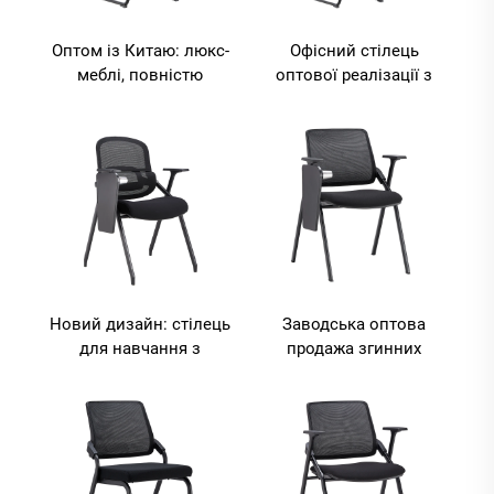
Оптом із Китаю: люкс-
Офісний стілець
меблі, повністю
оптової реалізації з
сітчастий
дихаючої сітчастої
ергономічний офісний
тканини, з вигнутими
стілець та
ніжками та зеленою
комп’ютерний стілець
поролоновою
із L-подібними
оббивкою, у
ніжками
сучасному стилі
Новий дизайн: стілець
Заводська оптова
для навчання з
продажа згинних
підтримкою середньої
стільців для
частини спини,
конференційної
комфортною
кімнати мережевих
підтримкою попереку,
офісних
функцією складання
накопичувальних
та вбудованим
тренінгових