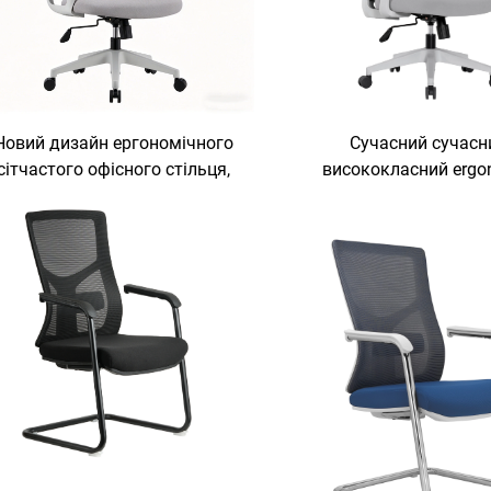
Новий дизайн ергономічного
Сучасний сучасн
сітчастого офісного стільця,
висококласний ergo
исокий регульований стілець
офісний стілець з ви
ля офісу, меблі для керівників
регуляцією для ді
і виконавців, офісні стільці
підрозділів