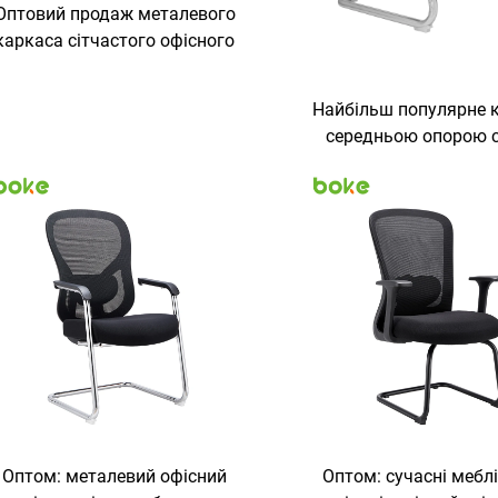
Оптовий продаж металевого
каркаса сітчастого офісного
рісла, ергономічне крісло для
ідвідувачів для переговорної
Найбільш популярне к
кімнати
середньою опорою с
тканинне крісло з ви
елементом та сітч
конструкцією для до
офісу, офісного меб
офісного обладнан
офісних столів
Оптом: металевий офісний
Оптом: сучасні меблі,