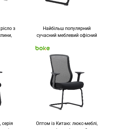
рісло з
Найбільш популярний
пини,
сучасний меблевий офісний
гнутим
стілець із фіксованими
астою
підлокітниками, середньою
машнього
висотою спинки, сітчастим
лів,
сидінням та вигнутими
ня та
ніжками для співробітників і
відвідувачів
 серія
Оптом із Китаю: люкс-меблі,