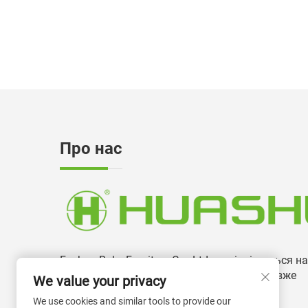
Ф
Про нас
Foshan Boke Furniture Co., Ltd спеціалізується на
виробництві та розробці офісних стільців вже
We value your privacy
більше 13 років.
We use cookies and similar tools to provide our