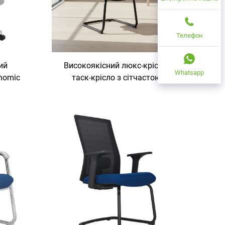
Телефон
ий
Високоякісний люкс-крісло-
Whatsapp
nomic
таск-крісло з сітчастою
крутною
конструкцією для керівників,
тей-
індивідуально розроблене
ергономічне офісне й домашнє
крісло з пластиковим
каркасом у сучасному дизайні