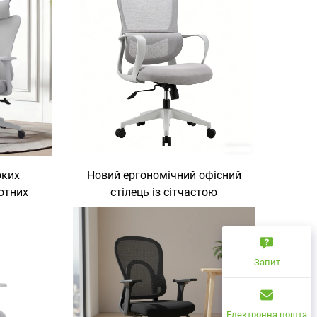
оких
Новий ергономічний офісний
отних
стілець із сітчастою
птова
конструкцією, сучасний
ицтва,
регульований стілець для
рний
офісу та робочого столу
льці
Запит
Електронна пошта