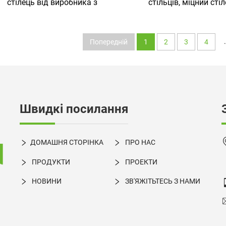
стілець від виробника з
стільців, міцний стіл
ошаня, керівницький стілець
фіксованими підлокіт
із L-подібними ніжками та
L-подібними ніжка
сітчастим сидінням
сітчастим сидіння
.
Попередній
1
2
3
4
керівників
Швидкі посилання
ДОМАШНЯ СТОРІНКА
ПРО НАС
ПРОДУКТИ
ПРОЕКТИ
НОВИНИ
ЗВ'ЯЖІТЬТЕСЬ З НАМИ