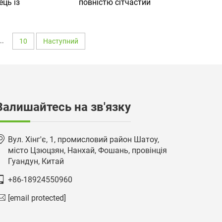
ець із
повністю сітчастий
никами,
ергономічний офісний стілець
ми та
та комп’ютерний стілець із L-
м для
подібними ніжками
..
10
Наступний
Залишайтесь на зв'язку
Вул. Хінг'є, 1, промисловий район Шатоу,
місто Цзюцзян, Нанхай, Фошань, провінція
Гуандун, Китай
+86-18924550960
[email protected]