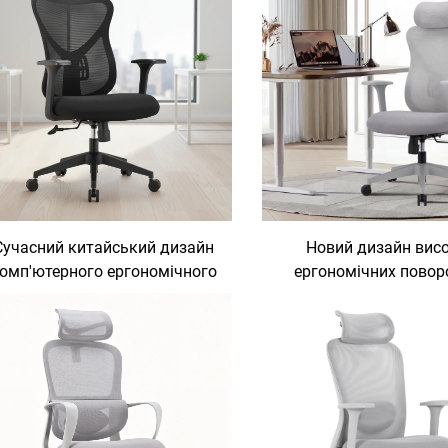
Сучасний китайський дизайн
Новий дизайн вис
омп'ютерного ергономічного
ергономічних повор
офісного стільця з сітчастою
офісних стільців, о
конструкцією, офісні стільці,
реалізація з виробн
меблі для офісного столу,
сучасний комп'юте
комплект «офісний стіл і
стілець, офісні сті
стілець»