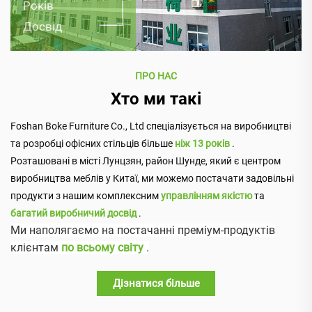
Років
Досвід
ПРО НАС
Хто ми такі
Foshan Boke Furniture Co., Ltd спеціалізується на виробництві
та розробці офісних стільців більше
ніж 13 років
.
Розташовані в місті Лунцзян, район Шунде, який є центром
виробництва меблів у Китаї, ми можемо постачати задовільні
продукти з нашим комплексним
управлінням якістю
та
багатий виробничий досвід
.
Ми наполягаємо на постачанні преміум-продуктів
клієнтам
по всьому світу
.
Дізнатися більше