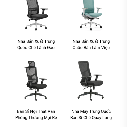
Nhà Sản Xuất Trung
Nhà Sản Xuất Trung
Quốc Ghế Lãnh Đạo
Quốc Bàn Làm Việc
Quay Mesh Nâng Đỡ
Hiện Đại Thương Mại
Thân Thể Giá Rẻ Với
Ghế Văn Phòng Lưới Vải
Chân Hợp Kim Nhôm
Bán Sỉ Nội Thất Văn
Nhà Máy Trung Quốc
Phòng Thương Mại Rẻ
Bán Sỉ Ghế Quay Lưng
Ghế Ergonomic Xoay
Cao Văn Phòng Lưới