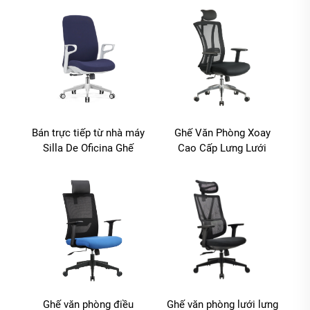
Ghế Điều Chỉnh Lưới
Nhân Viên Máy Tính Có
Bánh Xe
Bán trực tiếp từ nhà máy
Ghế Văn Phòng Xoay
Silla De Oficina Ghế
Cao Cấp Lưng Lưới
xoay công thái học lưới
Ergonomic
Ghế văn phòng cho nhân
viên Ghế máy tính văn
phòng lưng giữa
Ghế văn phòng điều
Ghế văn phòng lưới lưng