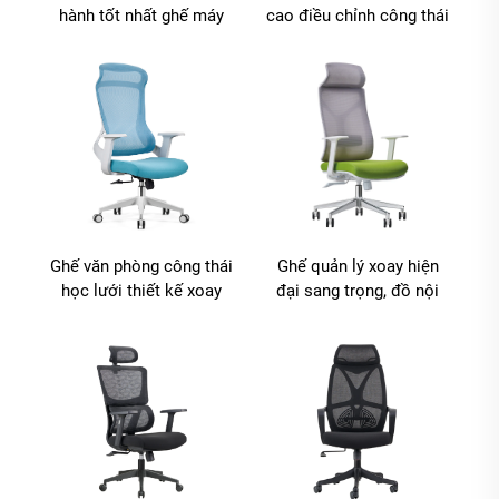
hành tốt nhất ghế máy
cao điều chỉnh công thái
tính quay cao lưng ghế
học bán buôn từ Quảng
nâng PU có thể điều
Đông, ghế làm việc máy
chỉnh
tính thoải mái cho văn
phòng
Ghế văn phòng công thái
Ghế quản lý xoay hiện
học lưới thiết kế xoay
đại sang trọng, đồ nội
chất lượng cao bán
thất văn phòng bán
chạy, ghế quản lý nhân
buôn, ghế lưới công thái
viên bằng nhựa
học điều chỉnh chiều
cao