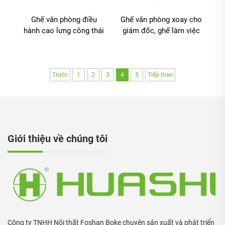
Ghế văn phòng điều
Ghế văn phòng xoay cho
hành cao lưng công thái
giám đốc, ghế làm việc
học xoay điều chỉnh
tại nhà, ghế hội nghị cao
chất liệu PP nhiều màu
lưng cho nhân viên, ghế
từ Trung Quốc
lưới văn phòng nâng hạ,
ghế khuyến mãi
Trước
1
2
3
4
5
Tiếp theo
Giới thiệu về chúng tôi
Công ty TNHH Nội thất Foshan Boke chuyên sản xuất và phát triển