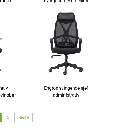
svingbar mesh design
k mesh
datamøbler plast ergonomisk
abel
kontorstol personallederstol
stol for
ativ
Engros svingende sjef
svingbar
administrativ
ateriale
hjemmearbeidsoppgave høy rygg
 stol fra
konferansestab mesh
kontorstoler heve kampanjestoler
5
Neste