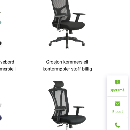
ivebord
Grosjon kommersiell
mersiell
kontormøbler stoff billig
ntorstol
ergonomisk stol svingende
eksekutivstol justerbar nettverks
kontorstoler
Spørsmål
E-post