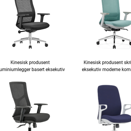
Kinesisk produsent
Kinesisk produsent skr
uminiumlegger basert eksekutiv
eksekutiv moderne kom
svingende mesh ergonomisk
møbelvare nettverks ko
illig kontorstoler silla de oficina
stoff