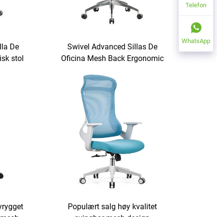
Telefon
WhatsApp
lla De
Swivel Advanced Sillas De
sk stol
Oficina Mesh Back Ergonomic
stol For
Furniture High Back Office Chair
ntorstol
Populært salg høy kvalitet
rygget