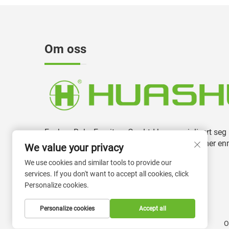
Om oss
Foshan Boke Furniture Co., Ltd har spesialisert seg
på produksjon og utvikling av kontorstoler i mer en
We value your privacy
13 år.
We use cookies and similar tools to provide our
services. If you don't want to accept all cookies, click
Personalize cookies.
Personalize cookies
Accept all
O