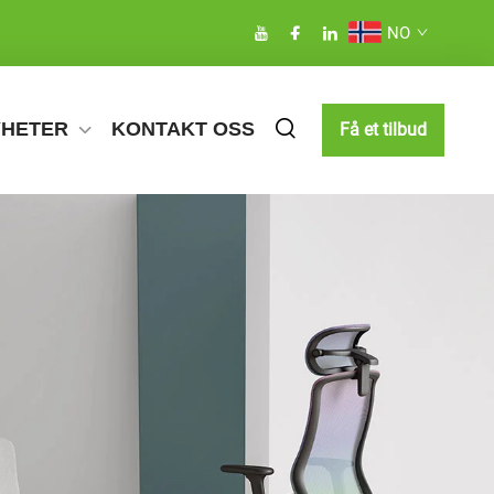
NO
YHETER
KONTAKT OSS
Få et tilbud